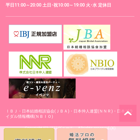
平日11:00～20:00 土日･祝10:00～19:00 火･水 定休日
ⅠＢＪ・日本結婚相談協会(ＪＢＡ)・日本仲人連盟(ＮＮＲ)・日本ブラ
イダル情報機構(ＮＢＩＯ)
Copyright (C) プリヴェール Allrights reserved.(X)