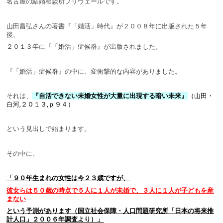
名古屋の結婚相談所プリヴェールです。
山田昌弘さんの著書『「婚活」時代』が２００８年に出版された５年
後、
２０１３年に『「婚活」症候群』が出版されました。
『「婚活」症候群』の中に、変衝撃的な内容がありました。
それは、
『自活できない未婚女性が大量に出現する暗い未来』
（山田・
白河,２０１３,ｐ９４）
という見出しで始まります。
その中に、
「９０年生まれの女性は今２３歳ですが、
彼女らは５０歳の時点で５人に１人が未婚で、３人に１人が子どもを産
まない
という予測があります（国立社会保障・人口問題研究所「日本の将来推
計人口」２００６年調査より）」