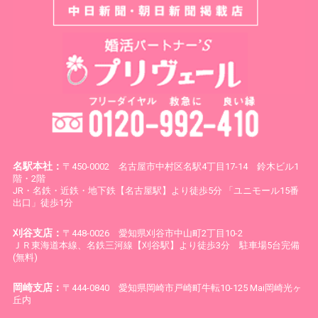
名駅本社：
〒450-0002 名古屋市中村区名駅4丁目17-14 鈴木ビル1
階・2階
JR・名鉄・近鉄・地下鉄【名古屋駅】より徒歩5分 「ユニモール15番
出口」徒歩1分
刈谷支店：
〒448-0026 愛知県刈谷市中山町2丁目10-2
ＪＲ東海道本線、名鉄三河線【刈谷駅】より徒歩3分 駐車場5台完備
(無料)
岡崎支店：
〒444-0840 愛知県岡崎市戸崎町牛転10-125 Mai岡崎光ヶ
丘内