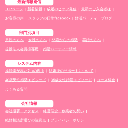
最新情報発信
TOPページ
|
新着情報
|
成婚のヒケツ発信
|
最新のご入会者様
|
お客様の声
|
スタッフの日常facebook
|
婚活パーティーブログ
部門別項目
男性の方へ
|
女性の方へ
|
55歳からの婚活
|
再婚の方へ
|
提携法人会員様専用
|
婚活パーティー情報
システム内容
成婚率が高い7つの理由
|
結婚後のサポートについて
|
40歳男性婚活エピソード
|
35歳女性婚活エピソード
|
コース料金
|
よくある質問
会社情報
会社概要・アクセス
|
経営理念・創業者の想い
|
結婚相談所選びの注意点
|
プライバシーポリシー