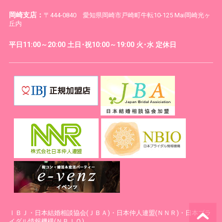
岡崎支店：
〒444-0840 愛知県岡崎市戸崎町牛転10-125 Mai岡崎光ヶ
丘内
平日11:00～20:00 土日･祝10:00～19:00 火･水 定休日
ⅠＢＪ・日本結婚相談協会(ＪＢＡ)・日本仲人連盟(ＮＮＲ)・日本ブラ
イダル情報機構(ＮＢＩＯ)