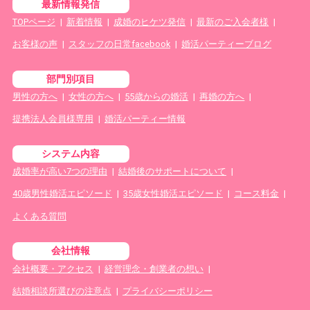
最新情報発信
TOPページ
|
新着情報
|
成婚のヒケツ発信
|
最新のご入会者様
|
お客様の声
|
スタッフの日常facebook
|
婚活パーティーブログ
部門別項目
男性の方へ
|
女性の方へ
|
55歳からの婚活
|
再婚の方へ
|
提携法人会員様専用
|
婚活パーティー情報
システム内容
成婚率が高い7つの理由
|
結婚後のサポートについて
|
40歳男性婚活エピソード
|
35歳女性婚活エピソード
|
コース料金
|
よくある質問
会社情報
会社概要・アクセス
|
経営理念・創業者の想い
|
結婚相談所選びの注意点
|
プライバシーポリシー