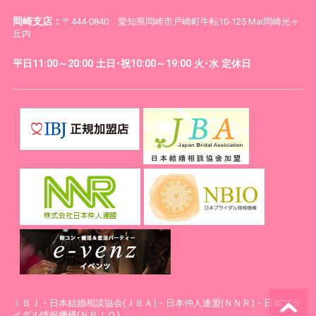
岡崎支店：
〒444-0840 愛知県岡崎市戸崎町牛転10-125 Mai岡崎光ヶ
丘内
平日11:00～20:00 土日･祝10:00～19:00 火･水 定休日
ⅠＢＪ・日本結婚相談協会(ＪＢＡ)・日本仲人連盟(ＮＮＲ)・日本ブラ
イダル情報機構(ＮＢＩＯ)