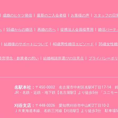
|
成婚のヒケツ発信
|
最新のご入会者様
|
お客様の声
|
スタッフの日常f
へ
|
55歳からの婚活
|
再婚の方へ
|
提携法人会員様専用
|
婚活パーテ
|
結婚後のサポートについて
|
40歳男性婚活エピソード
|
35歳女性
経営理念・創業者の想い
|
結婚相談所選びの注意点
|
プライバシーポリ
名駅本社：
〒450-0002 名古屋市中村区名駅4丁目17-14
JR・名鉄・近鉄・地下鉄【名古屋駅】より徒歩5分 「ユニモー
刈谷支店：
〒448-0026 愛知県刈谷市中山町2丁目10-2
ＪＲ東海道本線、名鉄三河線【刈谷駅】より徒歩3分 駐車場5