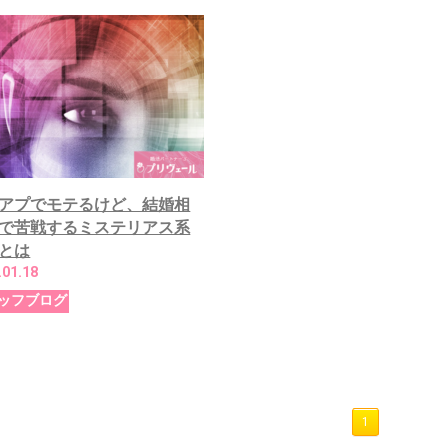
アプでモテるけど、結婚相
で苦戦するミステリアス系
とは
.01.18
ッフブログ
1