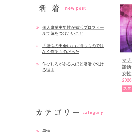
個人事業主男性が婚活プロフィー
ルで気をつけたいこと
「運命の出会い」は待つものでは
なく作るものだった
マチ
伸びしろがある人ほど婚活で化け
談所
る理由
女性
2026
スタ
男性