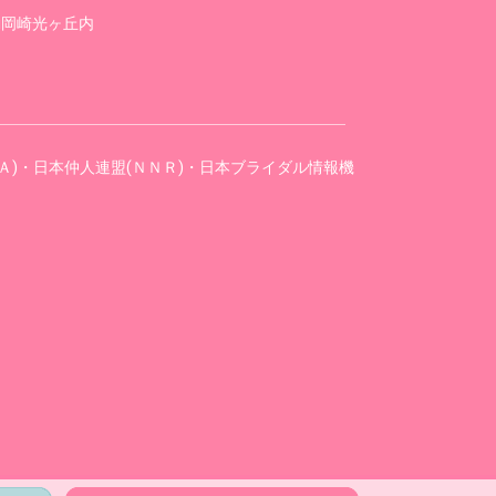
ai岡崎光ヶ丘内
Ａ)・日本仲人連盟(ＮＮＲ)・日本ブライダル情報機