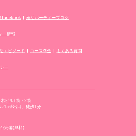
acebook
|
婚活パーティーブログ
ィー情報
婚活エピソード
|
コース料金
|
よくある質問
シー
 鈴木ビル1階・2階
ル15番出口」徒歩1分
台完備(無料)