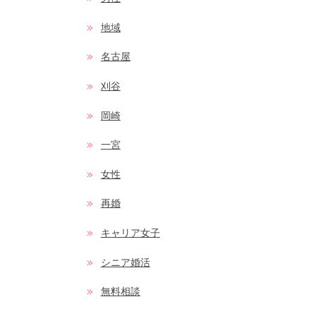
地域
名古屋
刈谷
岡崎
一宮
女性
再婚
キャリア女子
シニア婚活
無料相談