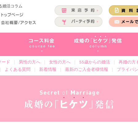
くる婚活コラム
ソード
｜
男性の方へ
｜
女性の方へ
｜
55歳からの婚活
｜
再婚の方
｜
よくある質問
｜
新着情報
｜
最新のご入会者様情報
｜
プライバ