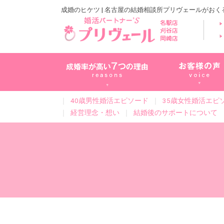
成婚のヒケツ | 名古屋の結婚相談所プリヴェールがお
｜
40歳男性婚活エピソード
｜
35歳女性婚活エピ
｜
経営理念・想い
｜
結婚後のサポートについて