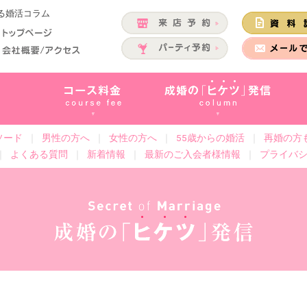
くる婚活コラム
ソード
｜
男性の方へ
｜
女性の方へ
｜
55歳からの婚活
｜
再婚の方
｜
よくある質問
｜
新着情報
｜
最新のご入会者様情報
｜
プライバ