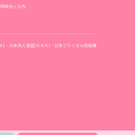
ai岡崎光ヶ丘内
Ａ)・日本仲人連盟(ＮＮＲ)・日本ブライダル情報機