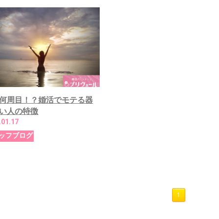
何周目！？婚活でモテる器
い人の特徴
.01.17
ッフブログ
1