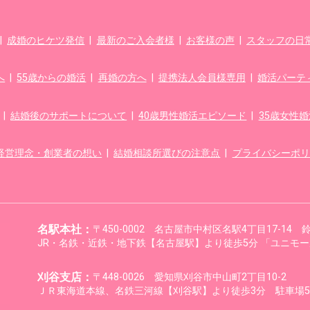
|
成婚のヒケツ発信
|
最新のご入会者様
|
お客様の声
|
スタッフの日常f
へ
|
55歳からの婚活
|
再婚の方へ
|
提携法人会員様専用
|
婚活パーテ
|
結婚後のサポートについて
|
40歳男性婚活エピソード
|
35歳女性
経営理念・創業者の想い
|
結婚相談所選びの注意点
|
プライバシーポリ
名駅本社：
〒450-0002 名古屋市中村区名駅4丁目17-14
JR・名鉄・近鉄・地下鉄【名古屋駅】より徒歩5分 「ユニモー
刈谷支店：
〒448-0026 愛知県刈谷市中山町2丁目10-2
ＪＲ東海道本線、名鉄三河線【刈谷駅】より徒歩3分 駐車場5