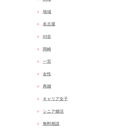
地域
名古屋
刈谷
岡崎
一宮
女性
再婚
キャリア女子
シニア婚活
無料相談