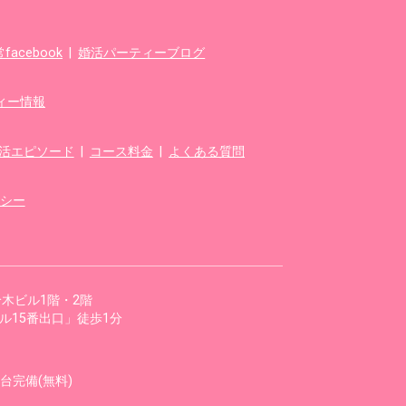
acebook
|
婚活パーティーブログ
ィー情報
婚活エピソード
|
コース料金
|
よくある質問
シー
 鈴木ビル1階・2階
ル15番出口」徒歩1分
台完備(無料)