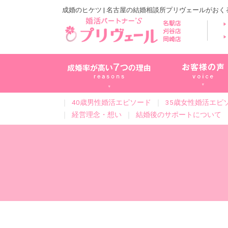
成婚のヒケツ | 名古屋の結婚相談所プリヴェールがお
｜
40歳男性婚活エピソード
｜
35歳女性婚活エピ
｜
経営理念・想い
｜
結婚後のサポートについて