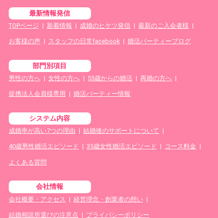
最新情報発信
TOPページ
|
新着情報
|
成婚のヒケツ発信
|
最新のご入会者様
|
お客様の声
|
スタッフの日常facebook
|
婚活パーティーブログ
部門別項目
男性の方へ
|
女性の方へ
|
55歳からの婚活
|
再婚の方へ
|
提携法人会員様専用
|
婚活パーティー情報
システム内容
成婚率が高い7つの理由
|
結婚後のサポートについて
|
40歳男性婚活エピソード
|
35歳女性婚活エピソード
|
コース料金
|
よくある質問
会社情報
会社概要・アクセス
|
経営理念・創業者の想い
|
結婚相談所選びの注意点
|
プライバシーポリシー