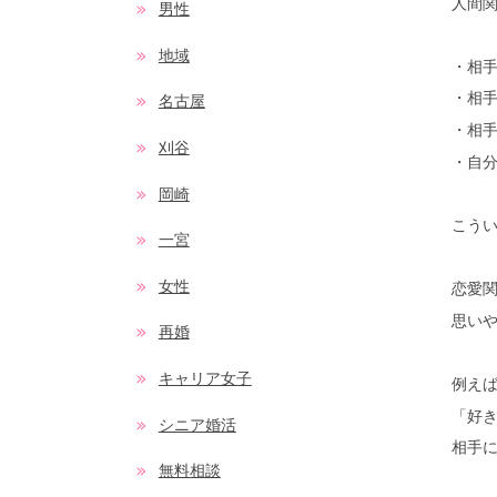
人間
男性
地域
・相
・相
名古屋
・相
刈谷
・自
岡崎
こう
一宮
女性
恋愛
思い
再婚
キャリア女子
例え
「好
シニア婚活
相手
無料相談