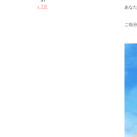
31
« 7月
あな
ご自