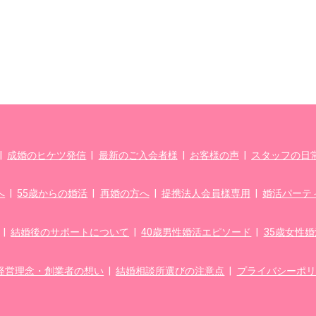
|
成婚のヒケツ発信
|
最新のご入会者様
|
お客様の声
|
スタッフの日常f
へ
|
55歳からの婚活
|
再婚の方へ
|
提携法人会員様専用
|
婚活パーテ
|
結婚後のサポートについて
|
40歳男性婚活エピソード
|
35歳女性
経営理念・創業者の想い
|
結婚相談所選びの注意点
|
プライバシーポリ