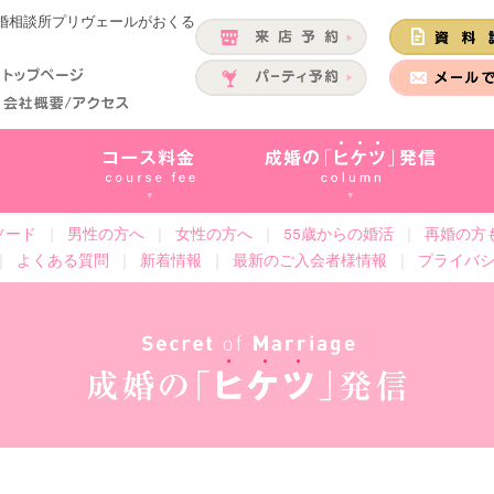
結婚相談所プリヴェールがおくる
ソード
｜
男性の方へ
｜
女性の方へ
｜
55歳からの婚活
｜
再婚の方
｜
よくある質問
｜
新着情報
｜
最新のご入会者様情報
｜
プライバ