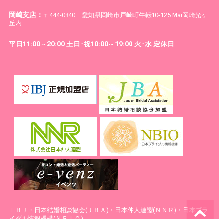
岡崎支店：
〒444-0840 愛知県岡崎市戸崎町牛転10-125 Mai岡崎光ヶ
丘内
平日11:00～20:00 土日･祝10:00～19:00 火･水 定休日
ⅠＢＪ・日本結婚相談協会(ＪＢＡ)・日本仲人連盟(ＮＮＲ)・日本ブラ
イダル情報機構(ＮＢＩＯ)