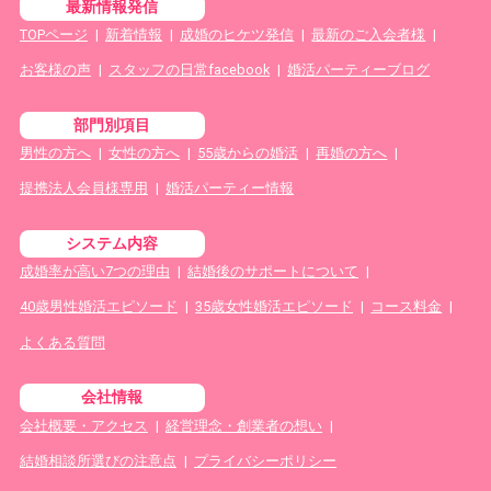
最新情報発信
TOPページ
|
新着情報
|
成婚のヒケツ発信
|
最新のご入会者様
|
お客様の声
|
スタッフの日常facebook
|
婚活パーティーブログ
部門別項目
男性の方へ
|
女性の方へ
|
55歳からの婚活
|
再婚の方へ
|
提携法人会員様専用
|
婚活パーティー情報
システム内容
成婚率が高い7つの理由
|
結婚後のサポートについて
|
40歳男性婚活エピソード
|
35歳女性婚活エピソード
|
コース料金
|
よくある質問
会社情報
会社概要・アクセス
|
経営理念・創業者の想い
|
結婚相談所選びの注意点
|
プライバシーポリシー