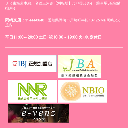
ＪＲ東海道本線、名鉄三河線【刈谷駅】より徒歩3分 駐車場5台完備
(無料)
岡崎支店：
〒444-0840 愛知県岡崎市戸崎町牛転10-125 Mai岡崎光ヶ
丘内
平日11:00～20:00 土日･祝10:00～19:00 火･水 定休日