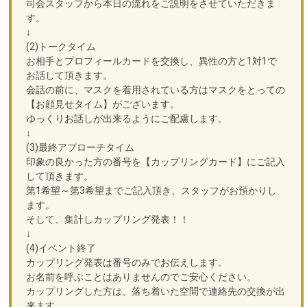
司会スタッフから本日の流れをご説明をさせていただきま
す。
↓
(2)トークタイム
お相手とプロフィールカードを交換し、異性の方と1対1で
お話して頂きます。
会話の前に、マスクを着用されている方はマスクをとっての
【お顔見せタイム】がございます。
ゆっくりお話しが出来るようにご配慮します。
↓
(3)最終アプローチタイム
印象の良かった方の番号を【カップリングカード】にご記入
して頂きます。
第1希望～第3希望までご記入頂き、スタッフがお預かりし
ます。
そして、集計しカップリング発表！！
↓
(4)イベント終了
カップリング発表は番号のみでお伝えします。
お名前を呼ぶことはありませんのでご安心ください。
カップリングした方は、落ち着いた空間で連絡先の交換が出
来ます。