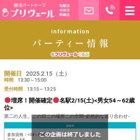
開催日
2025.2.15（土）
時間
13:30～15:00
受付時間
13:15～13:25
増席！開催確定
名駅2/15(土)<男女54～62歳
位>
第二の人生。この日この場所この空間-必然的な巡り合わせ-
men
参加資格：
<54～62歳位>
定員：
5名