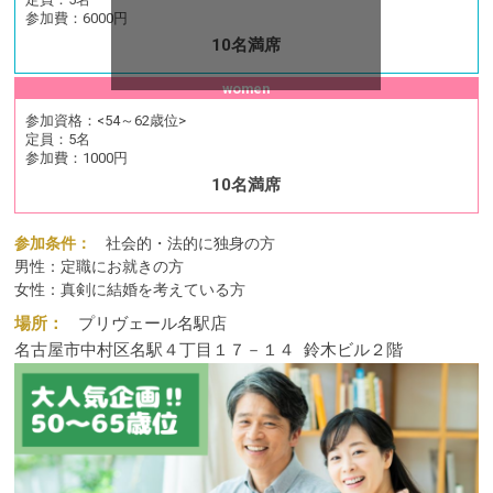
参加費：
6000円
10名満席
women
参加資格：
<54～62歳位>
定員：
5名
参加費：
1000円
10名満席
参加条件：
社会的・法的に独身の方
男性：定職にお就きの方
女性：真剣に結婚を考えている方
場所：
プリヴェール名駅店
名古屋市中村区名駅４丁目１７－１４
鈴木ビル２階