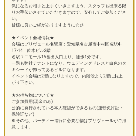
気になるお相手と上手くいきますよう、スタッフも出来る限
りお手伝いさせていただきますので、安心してご参加くださ
い。
皆様に良いご縁がありますように☆彡
★イベント会場情報★
会場はプリヴェール名駅店：愛知県名古屋市中村区名駅4-
17-14 鈴木ビル2階
名駅ユニモール15番出入口より、徒歩1分です。
一階も弊社テナントになり、ウェディングドレスと白色のタ
キシードが飾ってあるビルになります。
イベント会場は2階になりますので、内階段より2階にお上
がり下さい。
★お持ち物について★
ご参加費用(現金のみ)
公的に発行されている本人確認ができるもの(運転免許証・
保険証など)
※その他、パーティー進行に必要な物はプリヴェールがご用
意します。