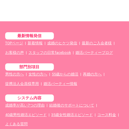
最新情報発信
TOPページ
|
新着情報
|
成婚のヒケツ発信
|
最新のご入会者様
|
お客様の声
|
スタッフの日常facebook
|
婚活パーティーブログ
部門別項目
男性の方へ
|
女性の方へ
|
55歳からの婚活
|
再婚の方へ
|
提携法人会員様専用
|
婚活パーティー情報
システム内容
成婚率が高い7つの理由
|
結婚後のサポートについて
|
40歳男性婚活エピソード
|
35歳女性婚活エピソード
|
コース料金
|
よくある質問