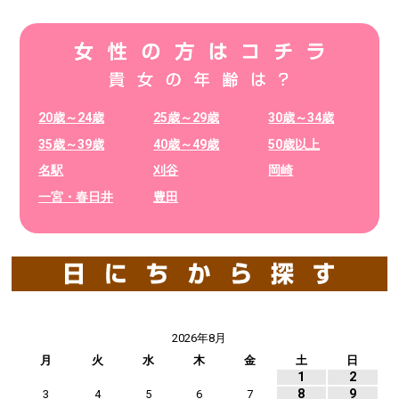
20歳～24歳
25歳～29歳
30歳～34歳
35歳～39歳
40歳～49歳
50歳以上
名駅
刈谷
岡崎
一宮・春日井
豊田
2026年8月
月
火
水
木
金
土
日
1
2
8
9
3
4
5
6
7