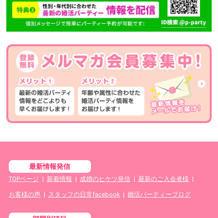
最新情報発信
TOPページ
|
新着情報
|
成婚のヒケツ発信
|
最新のご入会者様
|
お客様の声
|
スタッフの日常facebook
|
婚活パーティーブログ