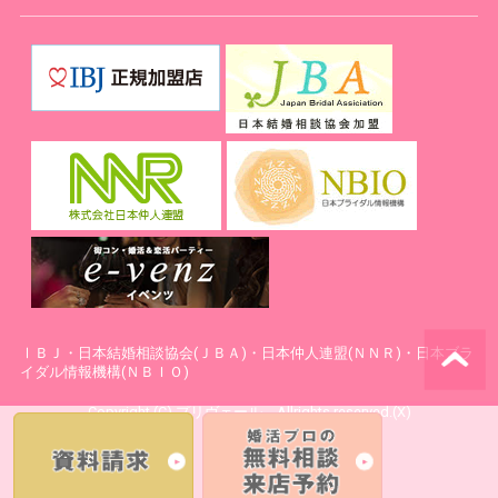
ⅠＢＪ・日本結婚相談協会(ＪＢＡ)・日本仲人連盟(ＮＮＲ)・日本ブラ
イダル情報機構(ＮＢＩＯ)
Copyright (C) プリヴェール Allrights reserved.(X)