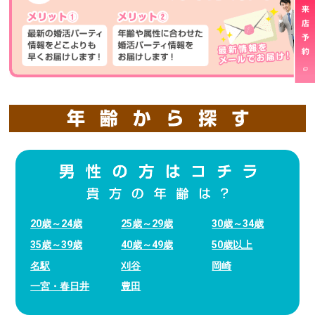
20歳～24歳
25歳～29歳
30歳～34歳
35歳～39歳
40歳～49歳
50歳以上
名駅
刈谷
岡崎
一宮・春日井
豊田