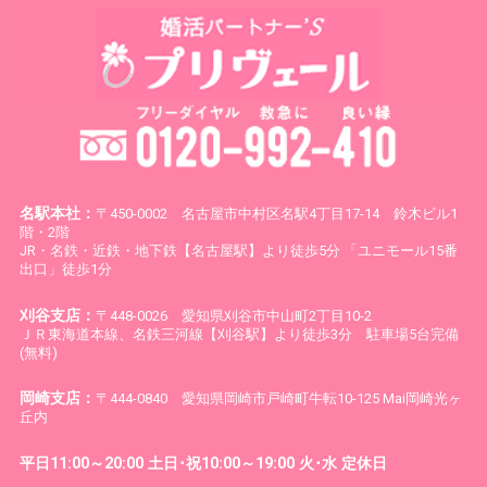
名駅本社：
〒450-0002 名古屋市中村区名駅4丁目17-14 鈴木ビル1
階・2階
JR・名鉄・近鉄・地下鉄【名古屋駅】より徒歩5分 「ユニモール15番
出口」徒歩1分
刈谷支店：
〒448-0026 愛知県刈谷市中山町2丁目10-2
ＪＲ東海道本線、名鉄三河線【刈谷駅】より徒歩3分 駐車場5台完備
(無料)
岡崎支店：
〒444-0840 愛知県岡崎市戸崎町牛転10-125 Mai岡崎光ヶ
丘内
平日11:00～20:00 土日･祝10:00～19:00 火･水 定休日