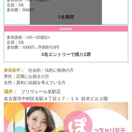
定員：
5名
参加費：
5000円
5名満席
women
参加資格：
<20～32歳位>
定員：
5名
参加費：
1000円→早期割引0円
3名エントリーで残り2席
参加条件：
社会的・法的に独身の方
男性：定職にお就きの方
女性：真剣に結婚を考えている方
場所：
プリヴェール名駅店
名古屋市中村区名駅４丁目１７－１４
鈴木ビル２階