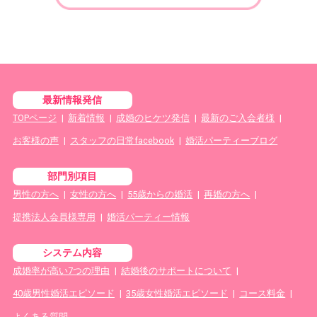
最新情報発信
TOPページ
|
新着情報
|
成婚のヒケツ発信
|
最新のご入会者様
|
お客様の声
|
スタッフの日常facebook
|
婚活パーティーブログ
部門別項目
男性の方へ
|
女性の方へ
|
55歳からの婚活
|
再婚の方へ
|
提携法人会員様専用
|
婚活パーティー情報
システム内容
成婚率が高い7つの理由
|
結婚後のサポートについて
|
40歳男性婚活エピソード
|
35歳女性婚活エピソード
|
コース料金
|
よくある質問