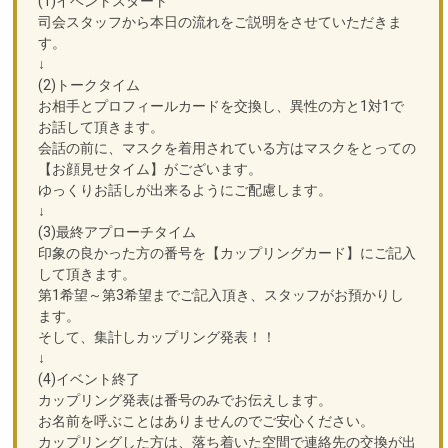
(1)イベントスタート
司会スタッフから本日の流れをご説明をさせていただきま
す。
↓
(2)トークタイム
お相手とプロフィールカードを交換し、異性の方と1対1で
お話して頂きます。
会話の前に、マスクを着用されている方はマスクをとっての
【お顔見せタイム】がございます。
ゆっくりお話しが出来るようにご配慮します。
↓
(3)最終アプローチタイム
印象の良かった方の番号を【カップリングカード】にご記入
して頂きます。
第1希望～第3希望までご記入頂き、スタッフがお預かりし
ます。
そして、集計しカップリング発表！！
↓
(4)イベント終了
カップリング発表は番号のみでお伝えします。
お名前を呼ぶことはありませんのでご安心ください。
カップリングした方は、落ち着いた空間で連絡先の交換が出