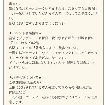
来ます。
気になるお相手と上手くいきますよう、スタッフも出来る限
りお手伝いさせていただきますので、安心してご参加くださ
い。
皆様に良いご縁がありますように☆彡
★イベント会場情報★
会場はプリヴェール名駅店：愛知県名古屋市中村区名駅4-
17-14 鈴木ビル2階
名駅ユニモール15番出入口より、徒歩1分です。
一階も弊社テナントになり、ウェディングドレスと白色のタ
キシードが飾ってあるビルになります。
イベント会場は2階になりますので、内階段より2階にお上
がり下さい。
★お持ち物について★
ご参加費用(現金のみ)
公的に発行されている本人確認ができるもの(運転免許証・
保険証など)
※その他、パーティー進行に必要な物はプリヴェールがご用
意します。