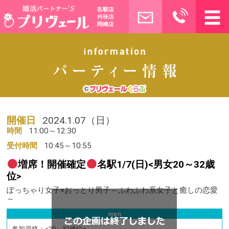
開催日
2024.1.07（日）
時間
11:00～12:30
受付時間
10:45～10:55
増席！開催確定
名駅1/7(日)<男女20～32歳
位>
ぽっちゃり女子×おっとり男子～ふわふわ系女子と癒しの恋愛
～
men
参加資格：
<20～32歳位>