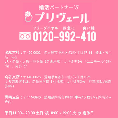
名駅本社：
〒450-0002 名古屋市中村区名駅4丁目17-14 鈴木ビル1
階・2階
JR・名鉄・近鉄・地下鉄【名古屋駅】より徒歩5分 「ユニモール15番
出口」徒歩1分
刈谷支店：
〒448-0026 愛知県刈谷市中山町2丁目10-2
ＪＲ東海道本線、名鉄三河線【刈谷駅】より徒歩3分 駐車場5台完備
(無料)
岡崎支店：
〒444-0840 愛知県岡崎市戸崎町牛転10-125 Mai岡崎光ヶ
丘内
平日11:00～20:00 土日･祝10:00～19:00 火･水 定休日