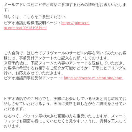
メールアドレス宛にビデオ通話に参加するための情報をお送りいたしま
す。
詳しくは、こちらをご参照ください。
ビデオ通話お客様用説明ページ：
https://primvere-
m.com/cat09/15196.html
ご入会前で、はじめてプリヴェールのサービス内容を聞いてみたいお客
様には、事前受付アンケートのご記入をお願いしております。
来店予約後に、下記フォームの内容のアンケートを送信していただき、
お客様の希望するお相手をご紹介が可能かどうか、丁寧にヒアリングを
行い、お応えさせていただきます。
ビデオ通話用事前受付アンケート:
https://
primvere-m.satori.site/com
ビデオ通話でのご対応でも、実際にお会いしている状況と同じ環境でお
話しさせていただけるよう、画面に資料を映しながらご説明をさせてい
ただきます。
なるべく、パソコン等の大きな画面の方を推奨いたしますが、スマート
フォンでも画面を横にしていただくと見やすいように、資料を工夫して
おります。