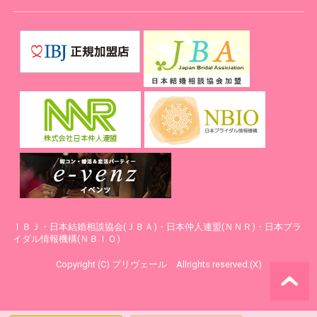
ⅠＢＪ・日本結婚相談協会(ＪＢＡ)・日本仲人連盟(ＮＮＲ)・日本ブラ
イダル情報機構(ＮＢＩＯ)
Copyright (C) プリヴェール Allrights reserved.(X)