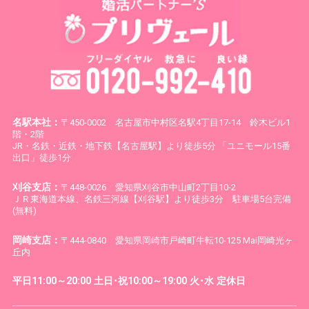
名駅本社：
〒450-0002 名古屋市中村区名駅4丁目17-14 鈴木ビル1
階・2階
JR・名鉄・近鉄・地下鉄【名古屋駅】より徒歩5分 「ユニモール15番
出口」徒歩1分
刈谷支店：
〒448-0026 愛知県刈谷市中山町2丁目10-2
ＪＲ東海道本線、名鉄三河線【刈谷駅】より徒歩3分 駐車場5台完備
(無料)
岡崎支店：
〒444-0840 愛知県岡崎市戸崎町牛転10-125 Mai岡崎光ヶ
丘内
平日11:00～20:00 土日･祝10:00～19:00 火･水 定休日