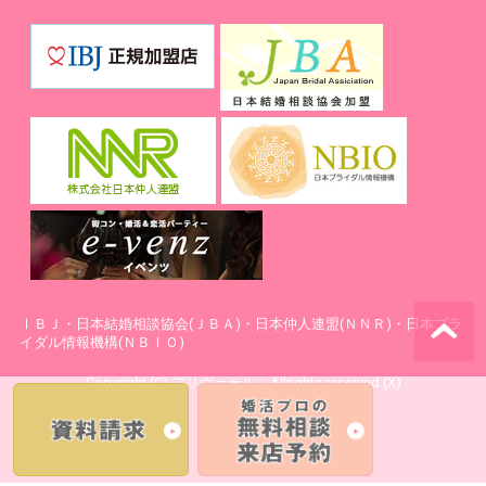
ⅠＢＪ・日本結婚相談協会(ＪＢＡ)・日本仲人連盟(ＮＮＲ)・日本ブラ
イダル情報機構(ＮＢＩＯ)
Copyright (C) プリヴェール Allrights reserved.(X)