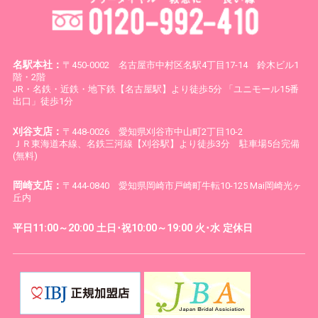
名駅本社：
〒450-0002 名古屋市中村区名駅4丁目17-14 鈴木ビル1
階・2階
JR・名鉄・近鉄・地下鉄【名古屋駅】より徒歩5分 「ユニモール15番
出口」徒歩1分
刈谷支店：
〒448-0026 愛知県刈谷市中山町2丁目10-2
ＪＲ東海道本線、名鉄三河線【刈谷駅】より徒歩3分 駐車場5台完備
(無料)
岡崎支店：
〒444-0840 愛知県岡崎市戸崎町牛転10-125 Mai岡崎光ヶ
丘内
平日11:00～20:00 土日･祝10:00～19:00 火･水 定休日