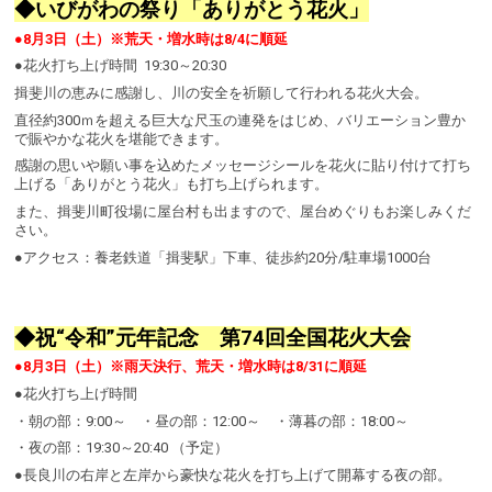
◆いびがわの祭り「ありがとう花火」
●8月3日（土）※荒天・増水時は8/4に順延
●花火打ち上げ時間 19:30～20:30
揖斐川の恵みに感謝し、川の安全を祈願して行われる花火大会。
直径約300ｍを超える巨大な尺玉の連発をはじめ、バリエーション豊か
で賑やかな花火を堪能できます。
感謝の思いや願い事を込めたメッセージシールを花火に貼り付けて打ち
上げる「ありがとう花火」も打ち上げられます。
また、揖斐川町役場に屋台村も出ますので、屋台めぐりもお楽しみくだ
さい。
●アクセス：養老鉄道「揖斐駅」下車、徒歩約20分/駐車場1000台
◆祝“令和”元年記念 第74回全国花火大会
●8月3日（土）※雨天決行、荒天・増水時は8/31に順延
●花火打ち上げ時間
・朝の部：9:00～ ・昼の部：12:00～ ・薄暮の部：18:00～
・夜の部：19:30～20:40 （予定）
●長良川の右岸と左岸から豪快な花火を打ち上げて開幕する夜の部。