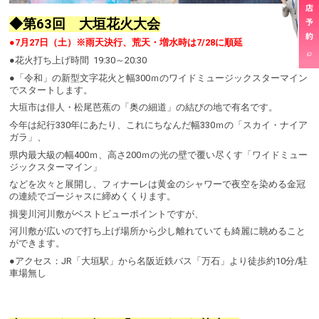
◆第63回 大垣花火大会
●7月27日（土）※雨天決行、荒天・増水時は7/28に順延
●花火打ち上げ時間 19:30～20:30
●「令和」の新型文字花火と幅300ｍのワイドミュージックスターマイン
でスタートします。
大垣市は俳人・松尾芭蕉の「奥の細道」の結びの地で有名です。
今年は紀行330年にあたり、これにちなんだ幅330ｍの「スカイ・ナイア
ガラ」、
県内最大級の幅400ｍ、高さ200ｍの光の壁で覆い尽くす「ワイドミュー
ジックスターマイン」
などを次々と展開し、フィナーレは黄金のシャワーで夜空を染める金冠
の連続でゴージャスに締めくくります。
揖斐川河川敷がベストビューポイントですが、
河川敷が広いので打ち上げ場所から少し離れていても綺麗に眺めること
ができます。
●アクセス：JR「大垣駅」から名阪近鉄バス「万石」より徒歩約10分/駐
車場無し