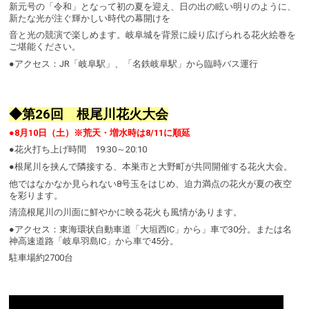
新元号の「令和」となって初の夏を迎え、日の出の眩い明りのように、
新たな光が注ぐ輝かしい時代の幕開けを
音と光の競演で楽しめます。岐阜城を背景に繰り広げられる花火絵巻を
ご堪能ください。
●アクセス：JR「岐阜駅」、「名鉄岐阜駅」から臨時バス運行
◆第26回 根尾川花火大会
●8月10日（土）※荒天・増水時は8/11に順延
●花火打ち上げ時間 19:30～20:10
●根尾川を挟んで隣接する、本巣市と大野町が共同開催する花火大会。
他ではなかなか見られない8号玉をはじめ、迫力満点の花火が夏の夜空
を彩ります。
清流根尾川の川面に鮮やかに映る花火も風情があります。
●アクセス：東海環状自動車道「大垣西IC」から」車で30分。または名
神高速道路「岐阜羽島IC」から車で45分。
駐車場約2700台