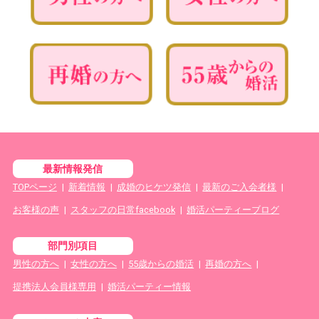
最新情報発信
TOPページ
|
新着情報
|
成婚のヒケツ発信
|
最新のご入会者様
|
お客様の声
|
スタッフの日常facebook
|
婚活パーティーブログ
部門別項目
男性の方へ
|
女性の方へ
|
55歳からの婚活
|
再婚の方へ
|
提携法人会員様専用
|
婚活パーティー情報