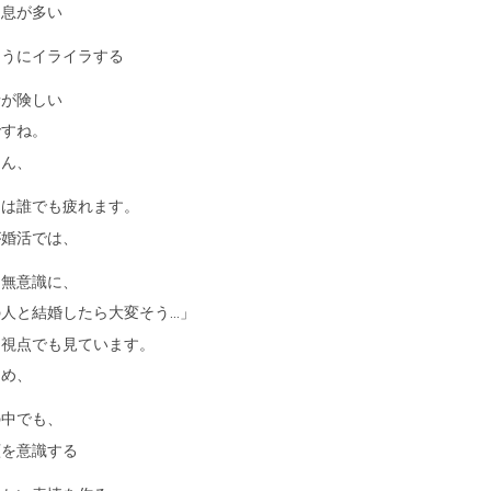
め息が多い
そうにイライラする
情が険しい
ですね。
ろん、
日は誰でも疲れます。
が婚活では、
は無意識に、
の人と結婚したら大変そう…」
う視点でも見ています。
ため、
の中でも、
顔を意識する