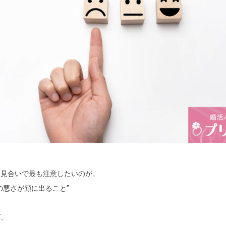
お見合いで最も注意したいのが、
の悪さが顔に出ること”
。
ば、