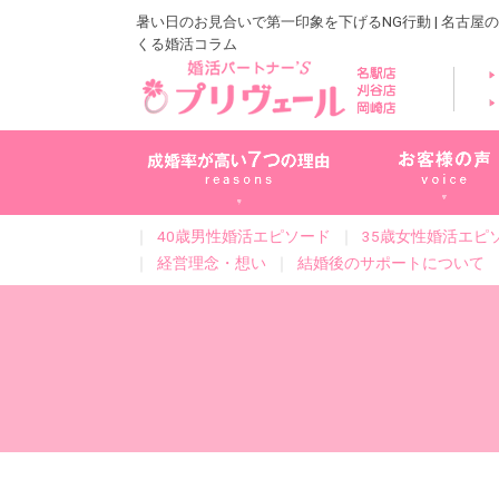
暑い日のお見合いで第一印象を下げるNG行動 | 名古屋
くる婚活コラム
｜
40歳男性婚活エピソード
｜
35歳女性婚活エピ
｜
経営理念・想い
｜
結婚後のサポートについて