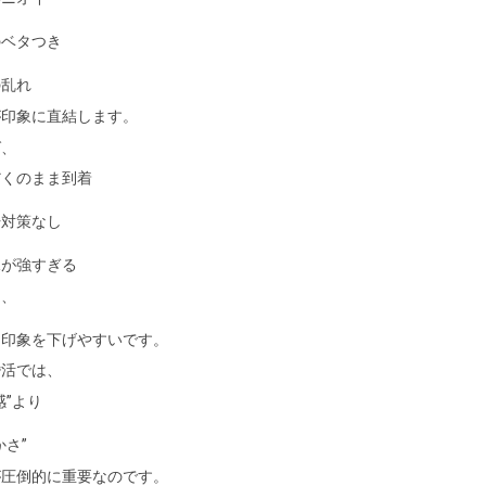
のベタつき
の乱れ
が印象に直結します。
ば、
だくのまま到着
汗対策なし
水が強すぎる
は、
り印象を下げやすいです。
婚活では、
感”より
かさ”
が圧倒的に重要なのです。