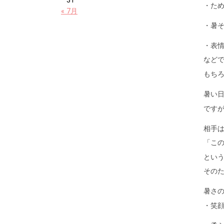
31
・た
« 7月
・暑
・表
など
もち
暑い
です
相手
「こ
とい
その
暑さ
・笑