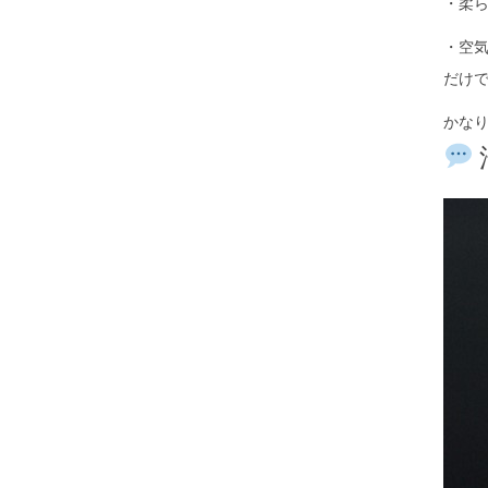
・柔
・空
だけ
かな