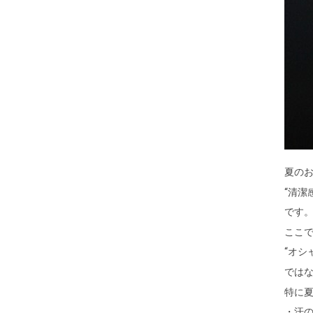
夏の
“清潔
です
ここ
“オシ
では
特に
・汗