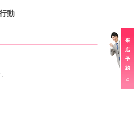
行動
す。