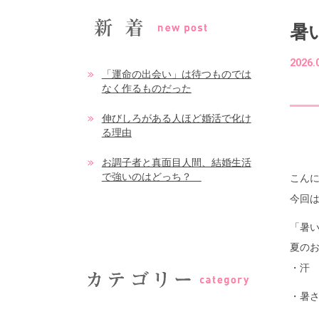
暑
2026.
「運命の出会い」は待つものでは
なく作るものだった
伸びしろがある人ほど婚活で化け
る理由
お調子者と真面目人間、結婚生活
で強いのはどっち？
こんに
今回
「暑
夏の
・汗
・暑