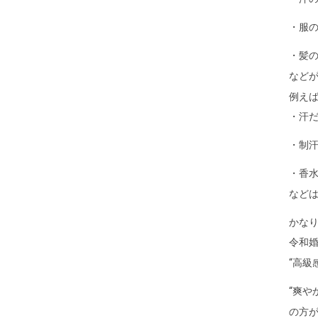
・服
・髪
など
例え
・汗
・制
・香
など
かな
令和
“高級
“爽や
の方