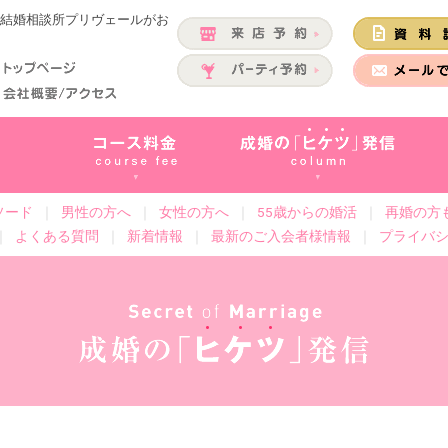
の結婚相談所プリヴェールがお
ソード
｜
男性の方へ
｜
女性の方へ
｜
55歳からの婚活
｜
再婚の方
｜
よくある質問
｜
新着情報
｜
最新のご入会者様情報
｜
プライバ