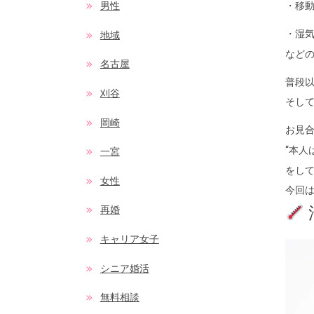
・移
男性
・湿
地域
など
名古屋
普段
刈谷
そし
岡崎
お見
“本人
一宮
をし
女性
今回
再婚
キャリア女子
シニア婚活
無料相談