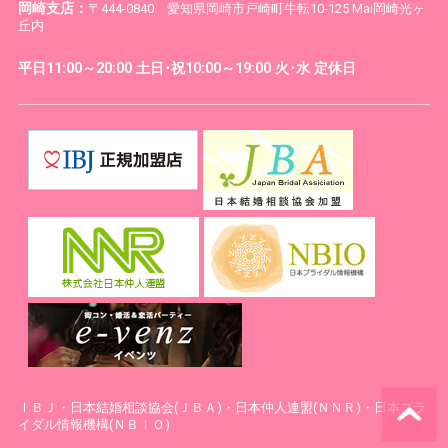
岡崎支店：
〒444-0840 愛知県岡崎市戸崎町牛転10-125 Mai岡崎光ヶ
丘内
平日11:00～20:00 土日･祝10:00～19:00 火･水 定休日
ⅠＢＪ・日本結婚相談協会(ＪＢＡ)・日本仲人連盟(ＮＮＲ)・日本ブラ
イダル情報機構(ＮＢＩＯ)