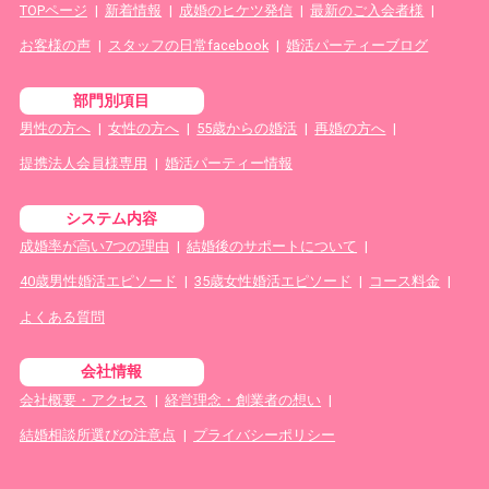
TOPページ
|
新着情報
|
成婚のヒケツ発信
|
最新のご入会者様
|
お客様の声
|
スタッフの日常facebook
|
婚活パーティーブログ
部門別項目
男性の方へ
|
女性の方へ
|
55歳からの婚活
|
再婚の方へ
|
提携法人会員様専用
|
婚活パーティー情報
システム内容
成婚率が高い7つの理由
|
結婚後のサポートについて
|
40歳男性婚活エピソード
|
35歳女性婚活エピソード
|
コース料金
|
よくある質問
会社情報
会社概要・アクセス
|
経営理念・創業者の想い
|
結婚相談所選びの注意点
|
プライバシーポリシー