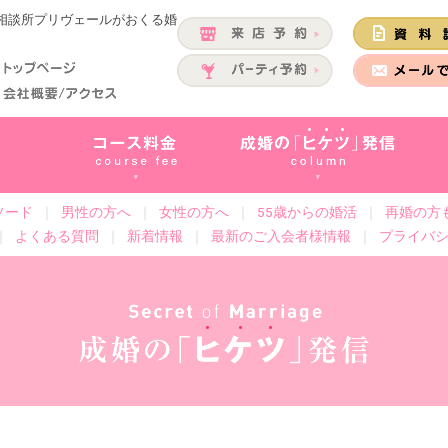
婚相談所プリヴェールがおくる婚
ソード
｜
男性の方へ
｜
女性の方へ
｜
55歳からの婚活
｜
再婚の方
｜
よくある質問
｜
新着情報
｜
最新のご入会者様情報
｜
プライバ