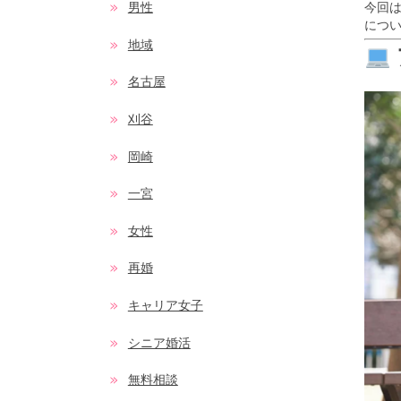
今回は
男性
につ
地域
名古屋
刈谷
岡崎
一宮
女性
再婚
キャリア女子
シニア婚活
無料相談