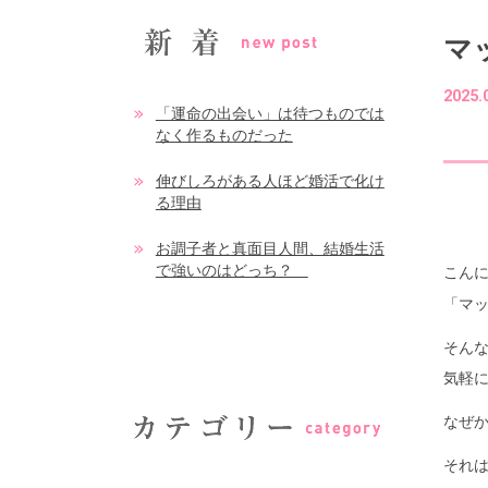
マ
2025.
「運命の出会い」は待つものでは
なく作るものだった
伸びしろがある人ほど婚活で化け
る理由
お調子者と真面目人間、結婚生活
で強いのはどっち？
こん
「マ
そん
気軽
なぜか
それは