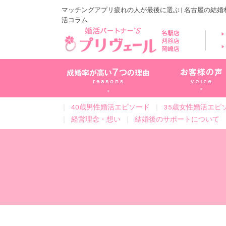
マッチングアプリ疲れの人が最後に選ぶ | 名古屋の結
活コラム
｜
40歳男性婚活エピソード
｜
35歳女性婚活エピ
｜
経営理念・想い
｜
結婚後のサポートについて