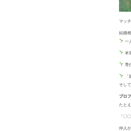
マッ
結婚
一
本
専
「
そして
プロフ
たと
「〇
仲人が