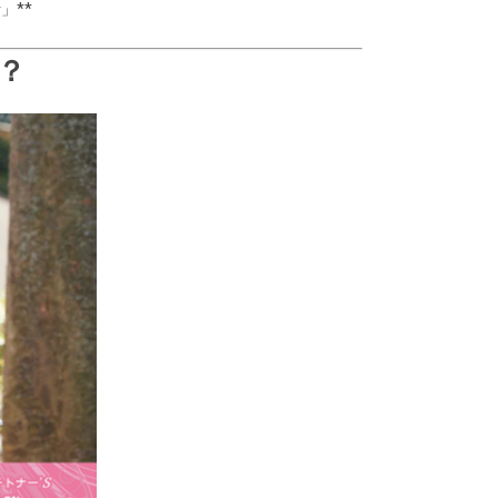
」**
？