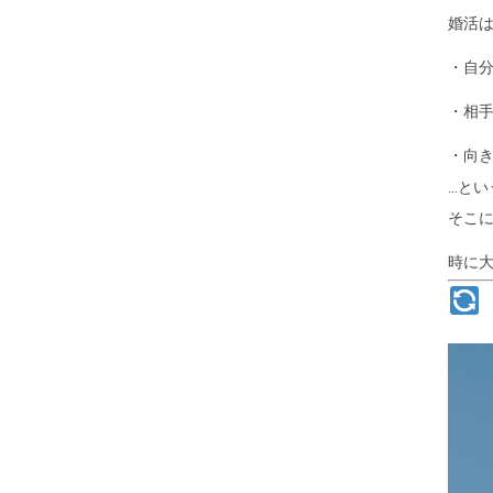
婚活
・自
・相
・向
…と
そこ
時に