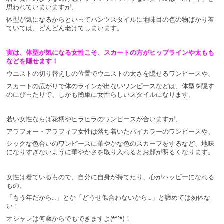
思われていまいますが、
体型が気になるからといってパンツスタイルに地味目の色の物ばかり着
ていては、どんどん老けてしまいます。
実は、体型が気になる女性こそ、スカートの方がヒップラインや太もも
などを隠せます！
ウエストの切り替えしの位置でウエストの太さを隠せるワンピースや、
スカートの広がりで体のラインが出ないワンピースなどは、体型を隠す
のにぴったりで、しかも簡単に女性らしいスタイルになります。
若い女性ならば花柄やヒラヒラのワンピースが合いますが、
アラフォー・アラフィフ女性は落ち着いたバイカラーのワンピースや、
シックな色合いのワンピースに華やかな色のスカーフをするなど、地味
になりすぎないように華やかさを取り入れるとお顔が明るくなります。
女性は着ているもので、自分に自身が持てたり、心がハッピーになれる
もの。
「もう年だから…」とか「どうせ似合わないから…」と諦めては勿体な
い！
オシャレは何歳からでもできますよ(*^^*)！