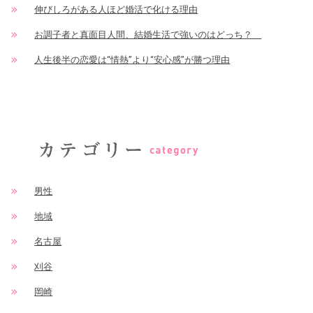
伸びしろがある人ほど婚活で化ける理由
お調子者と真面目人間、結婚生活で強いのはどっち？
人生後半の恋愛は“情熱”より“安心感”が勝つ理由
男性
地域
名古屋
刈谷
岡崎