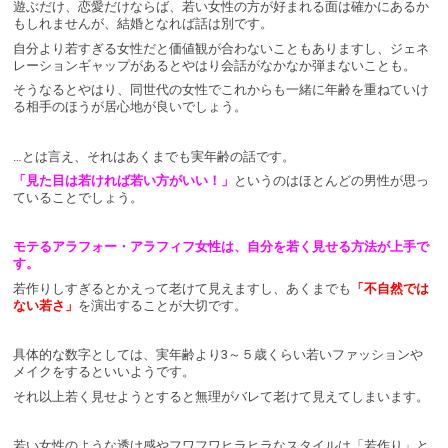
遊ぶだけ、恋愛だけならば、若い女性の方が好まれる面は確かにあるか
もしれませんが、結婚となれば話は別です。
自分より若すぎる女性だと価値観が合わないこともありますし、ジェネ
レーションギャップがあるとやはり会話がなかなか弾まないことも。
そうなるとやはり、同世代の女性でこれからも一緒に年齢を重ねていけ
る相手のほうが居心地が良いでしょう。
…とは言え、それはあくまでも実年齢の話です。
「見た目は若ければ若い方がいい！」
というのはほとんどの男性が思っ
ていることでしょう。
モテるアラフォー・アラフィフ女性は、自分を若く見せる方法が上手で
す。
若作りしすぎるとかえって老けて見えますし、あくまでも
「不自然では
ない若さ」
を演出することが大切です。
具体的な数字としては、実年齢より3～５歳くらい若いファッションや
メイクをするといいようです。
それ以上若く見せようとすると無理がバレて老けて見えてしまいます。
若い女性のような透け感やフワフワヒラヒラなスタイルは「若作り」と