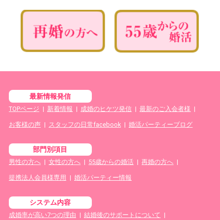
最新情報発信
TOPページ
|
新着情報
|
成婚のヒケツ発信
|
最新のご入会者様
|
お客様の声
|
スタッフの日常facebook
|
婚活パーティーブログ
部門別項目
男性の方へ
|
女性の方へ
|
55歳からの婚活
|
再婚の方へ
|
提携法人会員様専用
|
婚活パーティー情報
システム内容
成婚率が高い7つの理由
|
結婚後のサポートについて
|