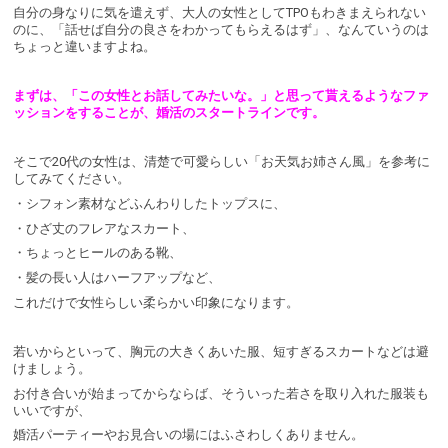
自分の身なりに気を遣えず、大人の女性としてTPOもわきまえられない
のに、「話せば自分の良さをわかってもらえるはず」、なんていうのは
ちょっと違いますよね。
まずは、「この女性とお話してみたいな。」と思って貰えるようなファ
ッションをすることが、婚活のスタートラインです。
そこで20代の女性は、清楚で可愛らしい「お天気お姉さん風」を参考に
してみてください。
・シフォン素材などふんわりしたトップスに、
・ひざ丈のフレアなスカート、
・ちょっとヒールのある靴、
・髪の長い人はハーフアップなど、
これだけで女性らしい柔らかい印象になります。
若いからといって、胸元の大きくあいた服、短すぎるスカートなどは避
けましょう。
お付き合いが始まってからならば、そういった若さを取り入れた服装も
いいですが、
婚活パーティーやお見合いの場にはふさわしくありません。