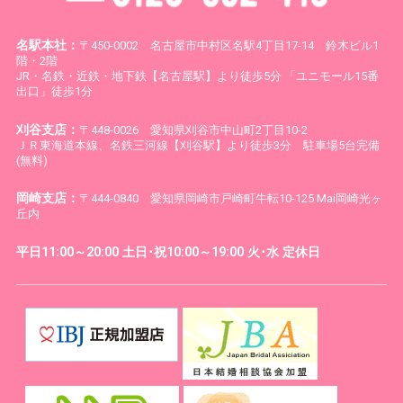
名駅本社：
〒450-0002 名古屋市中村区名駅4丁目17-14 鈴木ビル1
階・2階
JR・名鉄・近鉄・地下鉄【名古屋駅】より徒歩5分 「ユニモール15番
出口」徒歩1分
刈谷支店：
〒448-0026 愛知県刈谷市中山町2丁目10-2
ＪＲ東海道本線、名鉄三河線【刈谷駅】より徒歩3分 駐車場5台完備
(無料)
岡崎支店：
〒444-0840 愛知県岡崎市戸崎町牛転10-125 Mai岡崎光ヶ
丘内
平日11:00～20:00 土日･祝10:00～19:00 火･水 定休日