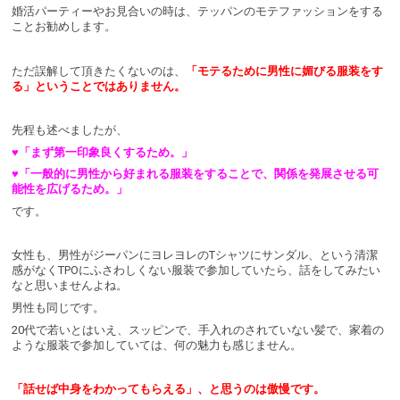
婚活パーティーやお見合いの時は、テッパンのモテファッションをする
ことお勧めします。
ただ誤解して頂きたくないのは、
「モテるために男性に媚びる服装をす
る」ということではありません。
先程も述べましたが、
♥「まず第一印象良くするため。」
♥「一般的に男性から好まれる服装をすることで、関係を発展させる可
能性を広げるため。」
です。
女性も、男性がジーパンにヨレヨレのTシャツにサンダル、という清潔
感がなくTPOにふさわしくない服装で参加していたら、話をしてみたい
なと思いませんよね。
男性も同じです。
20代で若いとはいえ、スッピンで、手入れのされていない髪で、家着の
ような服装で参加していては、何の魅力も感じません。
「話せば中身をわかってもらえる」、と思うのは傲慢です。