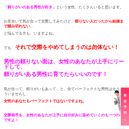
「頼りがいのある男性が好き」
という女性、たくさんいると思います。
お見合いで気が合って交際してみたけど、
頼りない人だったから結婚ま
で踏み切れない…
と悩んでる方も、いますよね。
それで交際をやめてしまうのは勿体ない！
でも、
男性の頼りない面は、女性のあなたが上手にリー
ドして、
頼りがいある男性に育てたらいいのです！
気が合って、頼りがいもあって、と、全てパーフェクトな男性はそうそ
ういませんし、
女性のあなたもパーフェクトではないですよね。
交際相手を、女性のあなたが上手に自分好みに染めていくのも一つの手
ですよ！