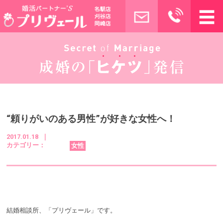
“頼りがいのある男性”が好きな女性へ！
2017.01.18 ｜
カテゴリー：
女性
結婚相談所、「プリヴェール」です。