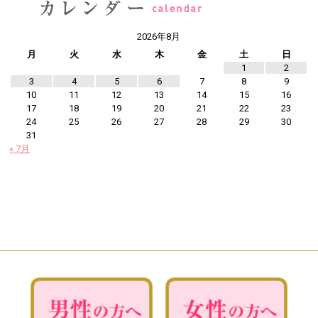
2026年8月
月
火
水
木
金
土
日
1
2
3
4
5
6
7
8
9
10
11
12
13
14
15
16
17
18
19
20
21
22
23
24
25
26
27
28
29
30
31
« 7月