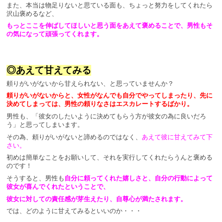
また、本当は物足りないと思ている面も、ちょっと努力をしてくれたら
沢山褒めるなど、
もっとここを伸ばしてほしいと思う面をあえて褒めることで、男性もそ
の気になって頑張ってくれます。
◎あえて甘えてみる
頼りがいがないから甘えられない、と思っていませんか？
頼りがいがないからと、女性がなんでも自分でやってしまったり、先に
決めてしまっては、男性の頼りなさはエスカレートするばかり。
男性も、「彼女のしたいように決めてもらう方が彼女の為に良いだろ
う」と思ってしまいます。
その為、頼りがいがないと諦めるのではなく、
あえて彼に甘えてみて下
さい。
初めは簡単なことをお願いして、それを実行してくれたらうんと褒める
のです！
そうすると、男性も
自分に頼ってくれた嬉しさと、自分の行動によって
彼女が喜んでくれたということで、
彼女に対しての責任感が芽生えたり、自尊心が満たされます。
では、どのように甘えてみるといいのか・・・