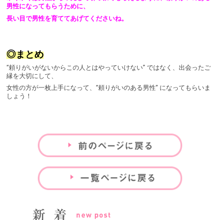
男性になってもらうために、
長い目で男性を育ててあげてくださいね。
◎まとめ
“頼りがいがないからこの人とはやっていけない” ではなく、出会ったご
縁を大切にして、
女性の方が一枚上手になって、“頼りがいのある男性” になってもらいま
しょう！