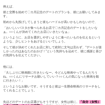
例えば、
彼と交際を始めて〇カ月記念のデートのプランを、彼にお願いしてみま
す。
初めから丸投げしてしまうと彼もハードルが高いかもしれないので、
「おいしいパスタが食べられるお店で〇カ月記念のデートをしたいな
ぁ。○○くんが決めてくれたお店にいきたいなぁ」
というように、お店を選択しやすいように食べたいものを伝えるという
ような、少しヒントをあげるといいでしょう。
そして彼が決めてくれたお店に対して絶対に文句は言わず、“デートが楽
しかったのはあなたのおかげ！”という気持ちを込めて、彼に感謝と喜び
の気持ちを伝えてください。
他には、
「久しぶりに映画館に行きたいなー。今どんな映画やってるんだろう
ね。○○くんにリサーチお願いしていい？○○くんの気になった映画を観
に行きたい！」
というようなお願いです。そうすると彼は一生懸命映画のリサーチをし
てくれることでしょう。
先ほどのデートのお店選びもそうですが、女性は彼に、
「自分（女性）