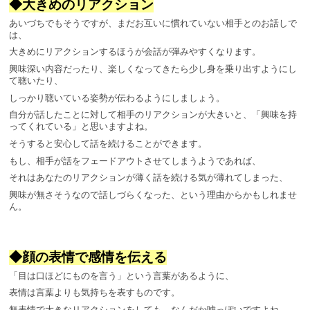
◆大きめのリアクション
あいづちでもそうですが、まだお互いに慣れていない相手とのお話しで
は、
大きめにリアクションするほうが会話が弾みやすくなります。
興味深い内容だったり、楽しくなってきたら少し身を乗り出すようにし
て聴いたり、
しっかり聴いている姿勢が伝わるようにしましょう。
自分が話したことに対して相手のリアクションが大きいと、「興味を持
ってくれている」と思いますよね。
そうすると安心して話を続けることができます。
もし、相手が話をフェードアウトさせてしまうようであれば、
それはあなたのリアクションが薄く話を続ける気が薄れてしまった、
興味が無さそうなので話しづらくなった、という理由からかもしれませ
ん。
◆顔の表情で感情を伝える
「目は口ほどにものを言う」という言葉があるように、
表情は言葉よりも気持ちを表すものです。
無表情で大きなリアクションをしても、なんだか嘘っぽいですよね。