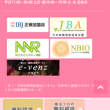
平日11:00～20:00 土日･祝10:00～19:00 火･水 定休日
ⅠＢＪ・日本結婚相談協会(ＪＢＡ)・日本仲人連盟(ＮＮＲ)・日本ブラ
イダル情報機構(ＮＢＩＯ)
Copyright (C) プリヴェール Allrights reserved.(X)