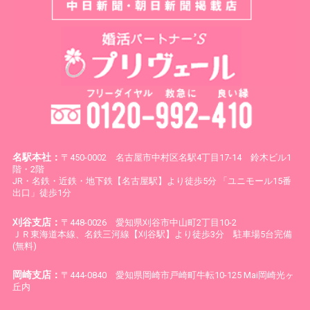
名駅本社：
〒450-0002 名古屋市中村区名駅4丁目17-14 鈴木ビル1
階・2階
JR・名鉄・近鉄・地下鉄【名古屋駅】より徒歩5分 「ユニモール15番
出口」徒歩1分
刈谷支店：
〒448-0026 愛知県刈谷市中山町2丁目10-2
ＪＲ東海道本線、名鉄三河線【刈谷駅】より徒歩3分 駐車場5台完備
(無料)
岡崎支店：
〒444-0840 愛知県岡崎市戸崎町牛転10-125 Mai岡崎光ヶ
丘内