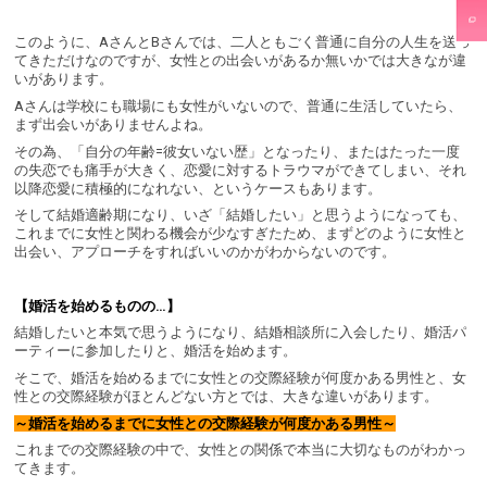
このように、AさんとBさんでは、二人ともごく普通に自分の人生を送っ
てきただけなのですが、女性との出会いがあるか無いかでは大きなが違
いがあります。
Aさんは学校にも職場にも女性がいないので、普通に生活していたら、
まず出会いがありませんよね。
その為、「自分の年齢=彼女いない歴」となったり、またはたった一度
の失恋でも痛手が大きく、恋愛に対するトラウマができてしまい、それ
以降恋愛に積極的になれない、というケースもあります。
そして結婚適齢期になり、いざ「結婚したい」と思うようになっても、
これまでに女性と関わる機会が少なすぎたため、まずどのように女性と
出会い、アプローチをすればいいのかがわからないのです。
【婚活を始めるものの…】
結婚したいと本気で思うようになり、結婚相談所に入会したり、婚活パ
ーティーに参加したりと、婚活を始めます。
そこで、婚活を始めるまでに女性との交際経験が何度かある男性と、女
性との交際経験がほとんどない方とでは、大きな違いがあります。
～婚活を始めるまでに女性との交際経験が何度かある男性～
これまでの交際経験の中で、女性との関係で本当に大切なものがわかっ
てきます。