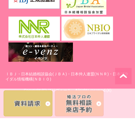
ⅠＢＪ・日本結婚相談協会(ＪＢＡ)・日本仲人連盟(ＮＮＲ)・日本ブラ
イダル情報機構(ＮＢＩＯ)
Copyright (C) プリヴェール Allrights reserved.(X)