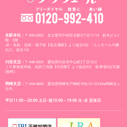
名駅本社：
〒450-0002 名古屋市中村区名駅4丁目17-14 鈴木ビル1
階・2階
JR・名鉄・近鉄・地下鉄【名古屋駅】より徒歩5分 「ユニモール15番
出口」徒歩1分
刈谷支店：
〒448-0026 愛知県刈谷市中山町2丁目10-2
ＪＲ東海道本線、名鉄三河線【刈谷駅】より徒歩3分 駐車場5台完備
(無料)
岡崎支店：
〒444-0840 愛知県岡崎市戸崎町牛転10-125 Mai岡崎光ヶ
丘内
平日11:00～20:00 土日･祝10:00～19:00 火･水 定休日