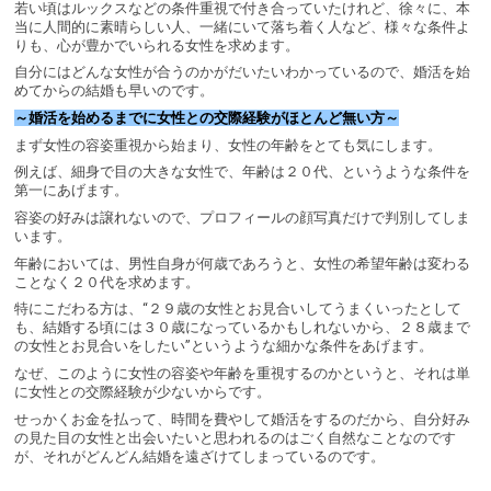
若い頃はルックスなどの条件重視で付き合っていたけれど、徐々に、本
当に人間的に素晴らしい人、一緒にいて落ち着く人など、様々な条件よ
りも、心が豊かでいられる女性を求めます。
自分にはどんな女性が合うのかがだいたいわかっているので、婚活を始
めてからの結婚も早いのです。
～婚活を始めるまでに女性との交際経験がほとんど無い方～
まず女性の容姿重視から始まり、女性の年齢をとても気にします。
例えば、細身で目の大きな女性で、年齢は２０代、というような条件を
第一にあげます。
容姿の好みは譲れないので、プロフィールの顔写真だけで判別してしま
います。
年齢においては、男性自身が何歳であろうと、女性の希望年齢は変わる
ことなく２０代を求めます。
特にこだわる方は、“２９歳の女性とお見合いしてうまくいったとして
も、結婚する頃には３０歳になっているかもしれないから、２８歳まで
の女性とお見合いをしたい”というような細かな条件をあげます。
なぜ、このように女性の容姿や年齢を重視するのかというと、それは単
に女性との交際経験が少ないからです。
せっかくお金を払って、時間を費やして婚活をするのだから、自分好み
の見た目の女性と出会いたいと思われるのはごく自然なことなのです
が、それがどんどん結婚を遠ざけてしまっているのです。