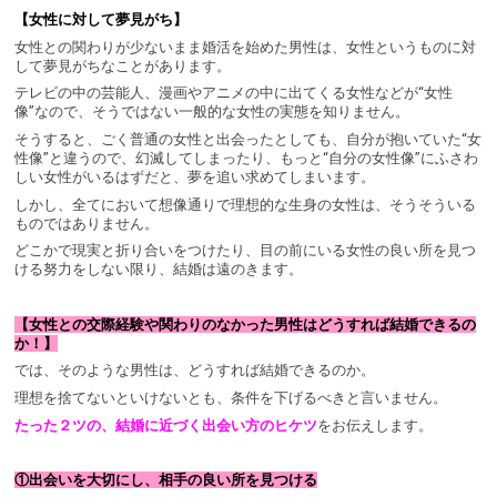
【女性に対して夢見がち】
女性との関わりが少ないまま婚活を始めた男性は、女性というものに対
して夢見がちなことがあります。
テレビの中の芸能人、漫画やアニメの中に出てくる女性などが“女性
像”なので、そうではない一般的な女性の実態を知りません。
そうすると、ごく普通の女性と出会ったとしても、自分が抱いていた“女
性像”と違うので、幻滅してしまったり、もっと“自分の女性像”にふさわ
しい女性がいるはずだと、夢を追い求めてしまいます。
しかし、全てにおいて想像通りで理想的な生身の女性は、そうそういる
ものではありません。
どこかで現実と折り合いをつけたり、目の前にいる女性の良い所を見つ
ける努力をしない限り、結婚は遠のきます。
【女性との交際経験や関わりのなかった男性はどうすれば結婚できるの
か！】
では、そのような男性は、どうすれば結婚できるのか。
理想を捨てないといけないとも、条件を下げるべきと言いません。
たった２ツの、結婚に近づく出会い方のヒケツ
をお伝えします。
①出会いを大切にし、相手の良い所を見つける