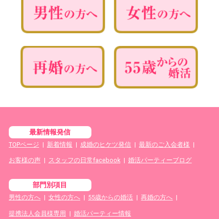
最新情報発信
TOPページ
|
新着情報
|
成婚のヒケツ発信
|
最新のご入会者様
|
お客様の声
|
スタッフの日常facebook
|
婚活パーティーブログ
部門別項目
男性の方へ
|
女性の方へ
|
55歳からの婚活
|
再婚の方へ
|
提携法人会員様専用
|
婚活パーティー情報