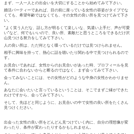
まず、一人一人との出会いを大切にすることから始めてみて下さい。
婚活パーティーであれば、目の前に座っている女性の容姿がタイプでな
くても、希望年齢ではなくても、その女性の良い所を見つけてみて下さ
い。
“よく笑う人だな、話し方が明るくて楽しいな、気遣い上手だ、声が可愛
い”など、何でもいいので、良い所、素敵だと思うところをできるだけ沢
山見つける努力をしてみて下さい。
人の良い所は、ただ何となく喋っているだけでは見つけられません。
相手に興味を持って、熱心に話を聴いたり関わる中で見つけられるので
す。
お見合いであれば、女性からのお見合いがあった時、プロフィールを見
て条件に合わないからと断るのではなく、まず会ってみて下さい。
会ってみないことには、その女性がどのような中身の女性かわかりませ
ん。
あなたに会いたいと言っているということは、そこでまずご縁ができた
わけですから、会ってみて下さい。
そして、先ほどと同じように、お見合いの中で女性の良い所をたくさん
見つけください。
出会った女性の良い所をどんどん見つけていく内に、自分の理想像が変
わったり、条件が変わったりするかもしれません。