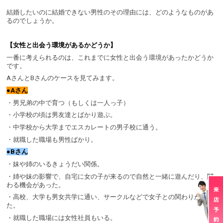
結婚したいのに結婚できない男性のその理由には、どのようなものがあ
るのでしょうか。
【女性と出会う環境があるかどうか】
一番に考えられるのは、これまでに女性と出会う環境があったかどうか
です。
AさんとBさんのケースを見てみます。
●Aさん
・男兄弟の中で育つ（もしくは一人っ子）
・小学校の頃は男友達とばかり遊ぶ。
・中学校から大学までエスカレートの男子校に通う。
・就職した職場も男性ばかり。
●Bさん
・妹や姉のいるきょうだい関係。
・姉や妹の影響で、自宅に女の子が来るので自然と一緒に遊んだり、関
わる機会があった。
・高校、大学も男女共学に通い、サークルなどで女子との関わりがあっ
た。
・就職した職場には女性社員もいる。