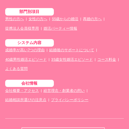
部門別項目
男性の方へ
|
女性の方へ
|
55歳からの婚活
|
再婚の方へ
|
提携法人会員様専用
|
婚活パーティー情報
システム内容
成婚率が高い7つの理由
|
結婚後のサポートについて
|
40歳男性婚活エピソード
|
35歳女性婚活エピソード
|
コース料金
|
よくある質問
会社情報
会社概要・アクセス
|
経営理念・創業者の想い
|
結婚相談所選びの注意点
|
プライバシーポリシー