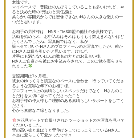
女性です。
マイペースで、普段はのんびりしていることも多いけれど、や
ると決めた時の行動力と責任感は、
柔らかい雰囲気からでは想像できないNさんの大きな魅力の一
つだと思います。
お相手の男性様は、NNR・TMS加盟の他社の会員様です。
活動を始められ、お申込みはそれはもうもう数えきれないほど
たくさんでしたね。写真館ではなく、私が
撮らせて頂いたNさんのプロフィールのお写真でしたが、確か
にNさんは目を引いたと思います。けれど、
片手にも満たないほんの数名の方とのお見合い後、
Nさんご自身から彼にお申込みをされて、このご縁を実らせら
れました
交際期間は7ヶ月程。
彼女のゆっくりと慎重なのペースに合わせ、待っていてくださ
るような寛容な年下のお相手様。
プロフィール上の素晴らしいスペックだけでなく、Nさんのこ
とだけを大切に思ってくださったこと、
お相手様の仲人様もご理解のある素晴らしいサポートをしてく
ださり、
心から素敵なご縁となりました。
お花見デートで自撮りされたツーショットのお写真を見せて
くださいました。
背の高い彼と並ぼうと背伸びをしてにっこりしているNさん、
本当に愛らしく可愛かったです♬