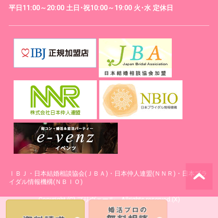
平日11:00～20:00 土日･祝10:00～19:00 火･水 定休日
ⅠＢＪ・日本結婚相談協会(ＪＢＡ)・日本仲人連盟(ＮＮＲ)・日本ブラ
イダル情報機構(ＮＢＩＯ)
Copyright (C) プリヴェール Allrights reserved.(X)