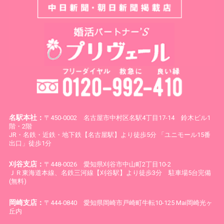
名駅本社：
〒450-0002 名古屋市中村区名駅4丁目17-14 鈴木ビル1
階・2階
JR・名鉄・近鉄・地下鉄【名古屋駅】より徒歩5分 「ユニモール15番
出口」徒歩1分
刈谷支店：
〒448-0026 愛知県刈谷市中山町2丁目10-2
ＪＲ東海道本線、名鉄三河線【刈谷駅】より徒歩3分 駐車場5台完備
(無料)
岡崎支店：
〒444-0840 愛知県岡崎市戸崎町牛転10-125 Mai岡崎光ヶ
丘内