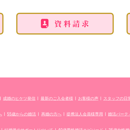
|
成婚のヒケツ発信
|
最新のご入会者様
|
お客様の声
|
スタッフの日常f
へ
|
55歳からの婚活
|
再婚の方へ
|
提携法人会員様専用
|
婚活パーテ