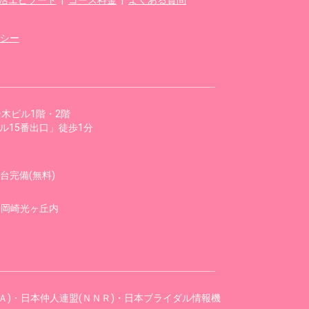
婚活エピソード
|
コース料金
|
よくある質問
シー
 鈴木ビル1階・2階
ル15番出口」徒歩1分
台完備(無料)
ai岡崎光ヶ丘内
Ａ)・日本仲人連盟(ＮＮＲ)・日本ブライダル情報機