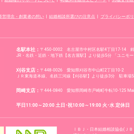
|
結婚後のサポートについて
|
40歳男性婚活エピソード
|
35歳女性
経営理念・創業者の想い
|
結婚相談所選びの注意点
|
プライバシーポリ
名駅本社：
〒450-0002 名古屋市中村区名駅4丁目17-14
JR・名鉄・近鉄・地下鉄【名古屋駅】より徒歩5分 「ユニモー
刈谷支店：
〒448-0026 愛知県刈谷市中山町2丁目10-2
ＪＲ東海道本線、名鉄三河線【刈谷駅】より徒歩3分 駐車場5
岡崎支店：
〒444-0840 愛知県岡崎市戸崎町牛転10-125 M
平日11:00～20:00 土日･祝10:00～19:00 火･水 定休日
ⅠＢＪ・日本結婚相談協会(ＪＢ