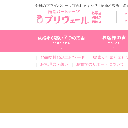
会員のプライバシーは守られますか？ | 結婚相談所・
｜
40歳男性婚活エピソード
｜
35歳女性婚活エピ
｜
経営理念・想い
｜
結婚後のサポートについて