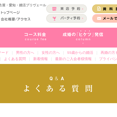
名古屋・愛知・婚活プリヴェール
ソード
｜
男性の方へ
｜
女性の方へ
｜
55歳からの婚活
｜
再婚の方
｜
よくある質問
｜
新着情報
｜
最新のご入会者様情報
｜
プライバ