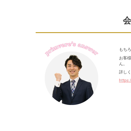
もち
お客
ん。
詳し
https: