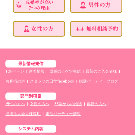
最新情報発信
TOPページ
|
新着情報
|
成婚のヒケツ発信
|
最新のご入会者様
|
お客様の声
|
スタッフの日常facebook
|
婚活パーティーブログ
部門別項目
男性の方へ
|
女性の方へ
|
55歳からの婚活
|
再婚の方へ
|
提携法人会員様専用
|
婚活パーティー情報
システム内容