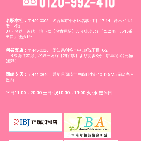
名駅本社：
〒450-0002 名古屋市中村区名駅4丁目17-14 鈴木ビル1
階・2階
JR・名鉄・近鉄・地下鉄【名古屋駅】より徒歩5分 「ユニモール15番
出口」徒歩1分
刈谷支店：
〒448-0026 愛知県刈谷市中山町2丁目10-2
ＪＲ東海道本線、名鉄三河線【刈谷駅】より徒歩3分 駐車場5台完備
(無料)
岡崎支店：
〒444-0840 愛知県岡崎市戸崎町牛転10-125 Mai岡崎光ヶ
丘内
平日11:00～20:00 土日･祝10:00～19:00 火･水 定休日