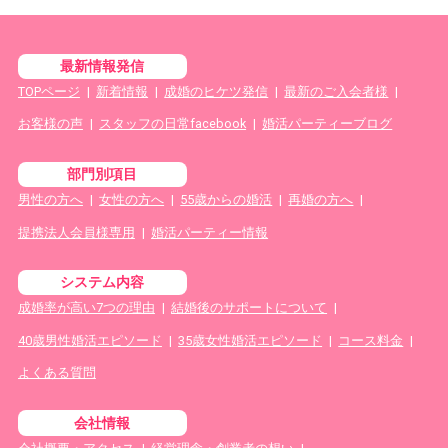
最新情報発信
TOPページ
|
新着情報
|
成婚のヒケツ発信
|
最新のご入会者様
|
お客様の声
|
スタッフの日常facebook
|
婚活パーティーブログ
部門別項目
男性の方へ
|
女性の方へ
|
55歳からの婚活
|
再婚の方へ
|
提携法人会員様専用
|
婚活パーティー情報
システム内容
成婚率が高い7つの理由
|
結婚後のサポートについて
|
40歳男性婚活エピソード
|
35歳女性婚活エピソード
|
コース料金
|
よくある質問
会社情報