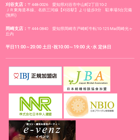
刈谷支店：
〒448-0026 愛知県刈谷市中山町2丁目10-2
ＪＲ東海道本線、名鉄三河線【刈谷駅】より徒歩3分 駐車場5台完備
(無料)
岡崎支店：
〒444-0840 愛知県岡崎市戸崎町牛転10-125 Mai岡崎光ヶ
丘内
平日11:00～20:00 土日･祝10:00～19:00 火･水 定休日