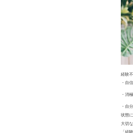
経験
・自
・消
・自
状態
大切
「経