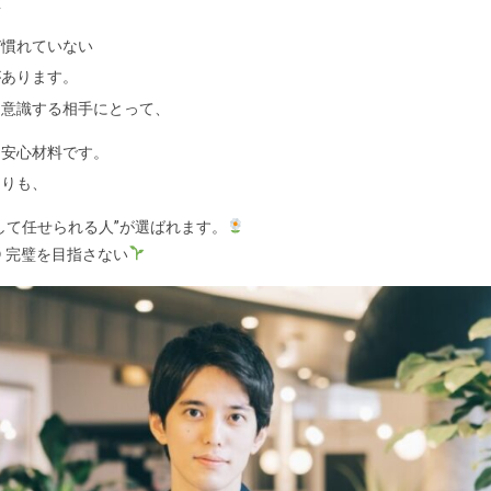
重
び慣れていない
があります。
を意識する相手にとって、
は安心材料です。
よりも、
して任せられる人”が選ばれます。
 完璧を目指さない