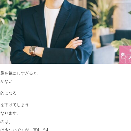
不足を気にしすぎると、
信がない
極的になる
分を下げてしまう
になります。
なのは、
験は少ないですが、真剣です」