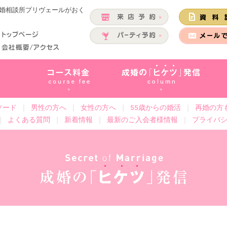
結婚相談所プリヴェールがおく
ソード
｜
男性の方へ
｜
女性の方へ
｜
55歳からの婚活
｜
再婚の方
｜
よくある質問
｜
新着情報
｜
最新のご入会者様情報
｜
プライバ