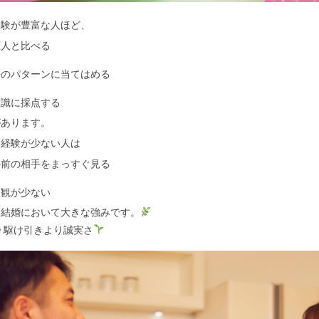
経験が豊富な人ほど、
恋人と比べる
去のパターンに当てはめる
意識に採点する
があります。
、経験が少ない人は
の前の相手をまっすぐ見る
入観が少ない
は結婚において大きな強みです。
 駆け引きより誠実さ