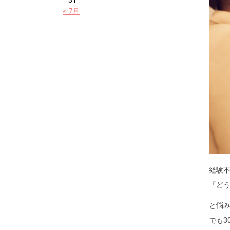
31
« 7月
経験
「ど
と悩
でも3