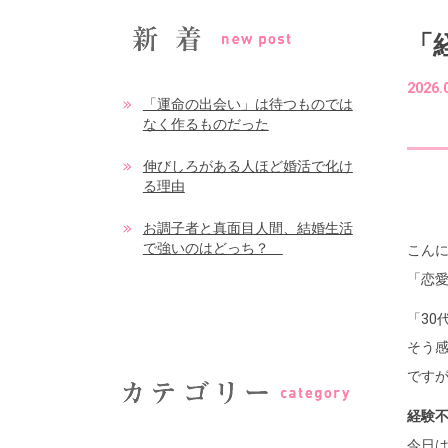
「
2026.
「運命の出会い」は待つものでは
なく作るものだった
伸びしろがある人ほど婚活で化け
る理由
お調子者と真面目人間、結婚生活
で強いのはどっち？
こんに
「恋
「30
そう
ですが
経験不
今日