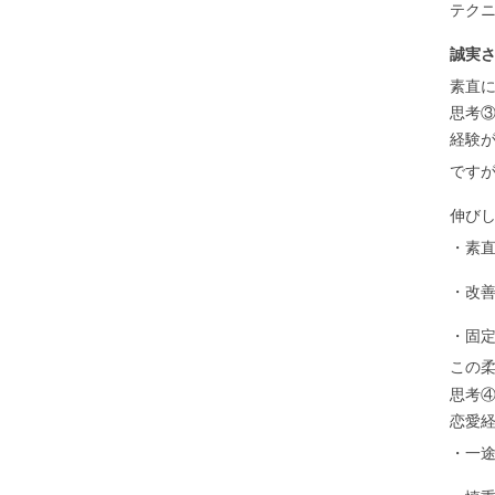
テク
誠実
素直
思考③
経験
です
伸び
・素
・改
・固
この柔
思考④
恋愛
・一