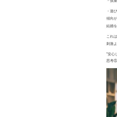
・慎
・遊
傾向
結婚
これ
刺激
“安心
思考⑤