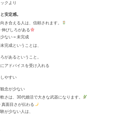
ニックより
さと安定感。
に向き合える人は、信頼されます。
 伸びしろがある
が少ない＝未完成
が未完成ということは、
しろがあるということ。
直にアドバイスを受け入れる
善しやすい
定観念が少ない
軟さは、30代婚活で大きな武器になります。
 真面目さが伝わる
経験が少ない人は、
途