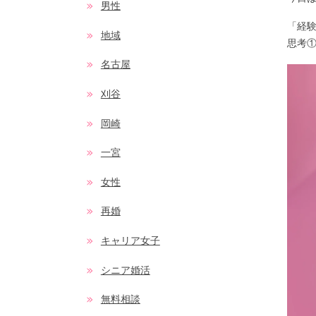
男性
「経験
地域
思考①
名古屋
刈谷
岡崎
一宮
女性
再婚
キャリア女子
シニア婚活
無料相談