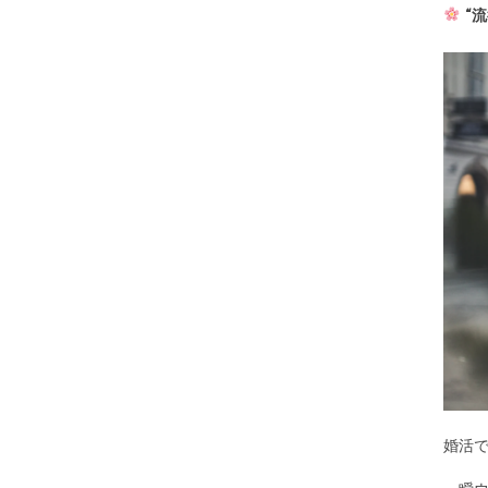
“
婚活で