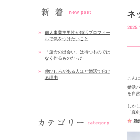
ネ
2025.
個人事業主男性が婚活プロフィー
ルで気をつけたいこと
「運命の出会い」は待つものでは
なく作るものだった
伸びしろがある人ほど婚活で化け
る理由
こんに
婚活
を自
しか
「真
婚