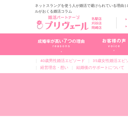
ネットスラングを使う人が婚活で避けられている理由 |
ルがおくる婚活コラム
｜
40歳男性婚活エピソード
｜
35歳女性婚活エピ
｜
経営理念・想い
｜
結婚後のサポートについて