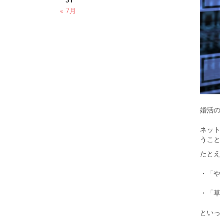
31
« 7月
婚活の
ネッ
うこ
たと
・「
・「
とい