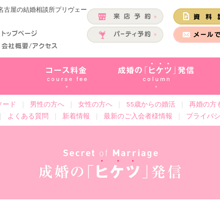
 名古屋の結婚相談所プリヴェー
ソード
｜
男性の方へ
｜
女性の方へ
｜
55歳からの婚活
｜
再婚の方
｜
よくある質問
｜
新着情報
｜
最新のご入会者様情報
｜
プライバ