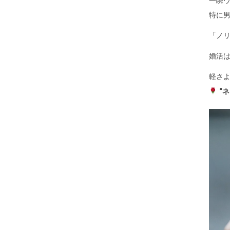
一瞬
特に
「ノ
婚活は
軽さ
“