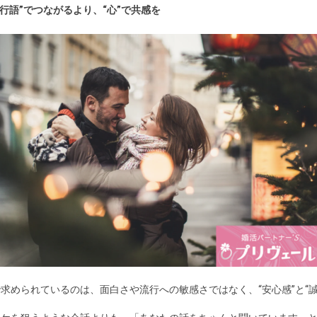
流行語”でつながるより、“心”で共感を
求められているのは、面白さや流行への敏感さではなく、“安心感”と“誠