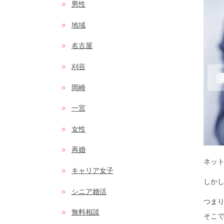
男性
地域
名古屋
刈谷
岡崎
一宮
女性
再婚
ネッ
キャリア女子
しかし
シニア婚活
つまり
無料相談
そこ