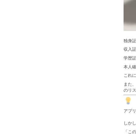
独身
収入
学歴
本人
これ
また
のリ
アプ
しか
「こ