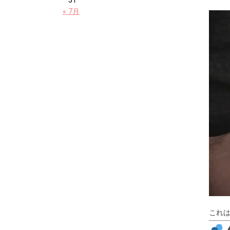
31
« 7月
これ