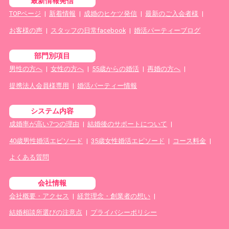
最新情報発信
TOPページ
|
新着情報
|
成婚のヒケツ発信
|
最新のご入会者様
|
お客様の声
|
スタッフの日常facebook
|
婚活パーティーブログ
部門別項目
男性の方へ
|
女性の方へ
|
55歳からの婚活
|
再婚の方へ
|
提携法人会員様専用
|
婚活パーティー情報
システム内容
成婚率が高い7つの理由
|
結婚後のサポートについて
|
40歳男性婚活エピソード
|
35歳女性婚活エピソード
|
コース料金
|
よくある質問
会社情報
会社概要・アクセス
|
経営理念・創業者の想い
|
結婚相談所選びの注意点
|
プライバシーポリシー