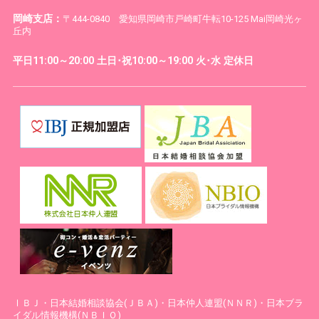
岡崎支店：
〒444-0840 愛知県岡崎市戸崎町牛転10-125 Mai岡崎光ヶ
丘内
平日11:00～20:00 土日･祝10:00～19:00 火･水 定休日
ⅠＢＪ・日本結婚相談協会(ＪＢＡ)・日本仲人連盟(ＮＮＲ)・日本ブラ
イダル情報機構(ＮＢＩＯ)