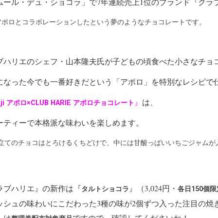
ムール・デュ・ショコラ」で7年連続売上1位のブランド『クラ
jiアポロとコラボレーションしたという夢のようなチョコレートです。
ブハリエのシェフ・山本隆夫氏が子どもの頃食べた小さなチョ
になった今でも一番好きだという「アポロ」を特別なレシピで
』
は、
iji アポロ×CLUB HARIE アポロチョコレート
ーティーで本格派な味わいを楽しめます。
仕立てのチョコはとろけるくちどけで、中には甘酸っぱいいちごジャムが
ラブハリエ』の新作は『
』（3,024円・
タルトショコラ
各日150個限
ッシュの味わいにこだわった3種の味が2個ずつ入った注目の焼
らは
ですので、確認してくださいね！