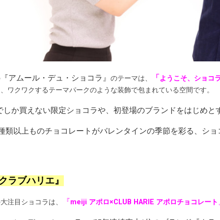
「
『アムール・デュ・ショコラ』
の
のテーマは、
ようこそ、ショコ
は、ワクワクするテーマパークのような装飾で包まれている空間です。
でしか買えない限定ショコラや、初登場のブランドをはじめとす
500種類以上ものチョコレートがバレンタインの季節を彩る、シ
クラブハリエ』
『
の大注目ショコラは、
meiji アポロ×CLUB HARIE アポロチョコレート