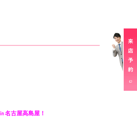
』㏌名古屋高島屋！