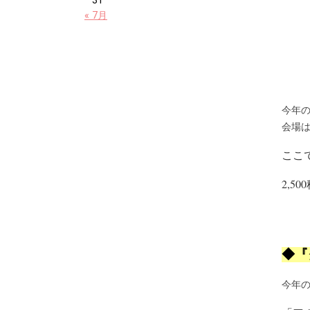
31
« 7月
今年
会場
ここ
2,
◆『
今年