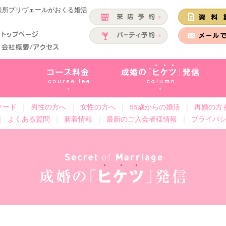
相談所プリヴェールがおくる婚活
ソード
｜
男性の方へ
｜
女性の方へ
｜
55歳からの婚活
｜
再婚の方
｜
よくある質問
｜
新着情報
｜
最新のご入会者様情報
｜
プライバ