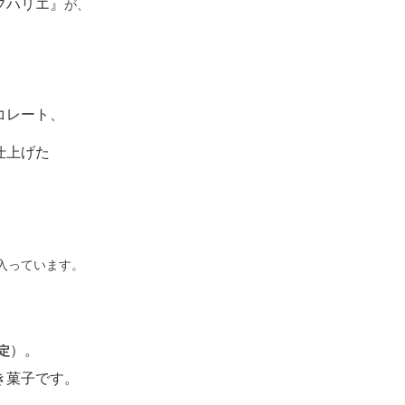
ブハリエ』
が、
コレート、
仕上げた
入っています。
）。
定
き菓子です。