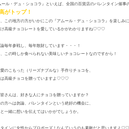
アムール・デュ・ショコラ』といえば、全国の百貨店のバレンタイン催事
高がトップ！
屋、この地方の方がいかにこの『アムール・デュ・ショコラ』を楽しみ
だけ高級チョコレートを愛しているかがわかりますね♡♡♡
勿論毎年参戦し、毎年散財しています・・・！
て、この時しか食べられない美味しいチョコレートなのですから！
は愛のこもった（リーズナブルな）手作りチョコを、
には高級チョコを贈っていますよ♡♡♡
の皆さんは、好きな人にチョコを贈っていますか？
いの方へは勿論、バレンタインという絶好の機会に、
コと一緒に想いを伝えてはいかがでしょうか。
ンタインに女性からプロポーズ！なんていうのも素敵だと思いますよ♡