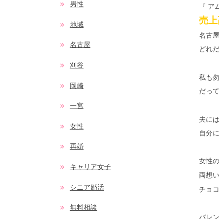
男性
『 
売上
地域
名古
名古屋
どれ
刈谷
私も
岡崎
だっ
一宮
夫に
女性
自分
再婚
女性
キャリア女子
両想
シニア婚活
チョ
無料相談
バレ