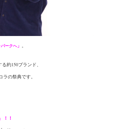
」
。
ラパークへ
る約150ブランド、
ョコラの祭典です。
！！
』