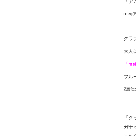
「ア
mei
クラ
大人
『
me
フル
2層
『ク
ガナ
こち