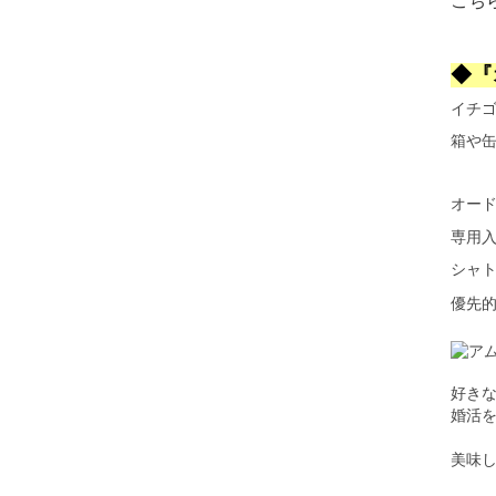
◆『
イチ
箱や
オー
専用
シャ
優先
好き
婚活
美味