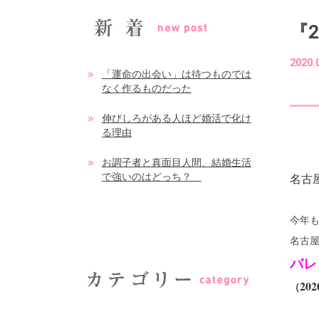
『
2020.
「運命の出会い」は待つものでは
なく作るものだった
伸びしろがある人ほど婚活で化け
る理由
お調子者と真面目人間、結婚生活
で強いのはどっち？
名古
今年
名古
バレ
20
（