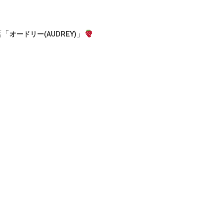
店「
」
オードリー(AUDREY)