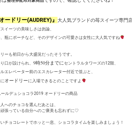
整理券配布対象商品
オードリー(AUDREY)』
大人気ブランドの苺スイーツ専門
ゴスイーツの美味しさは勿論、
缶、瓶にポーチなど、そのデザインの可愛さは女性に大人気ですね
ドリーも初日から大盛況だったそうです。
9時50分までに
入り口が設けられ、
セントラルタワーズの12階、
トルエレベーター前のエスカレーター付近で並ぶと、
オードリー
的に
に入場できるとのことですよ
な人へのチョコを選んだあとは、
を頑張っている自分へのご褒美も忘れずに♡
しいチョコレートでホッと一息、ショコラタイムを楽しみましょう！