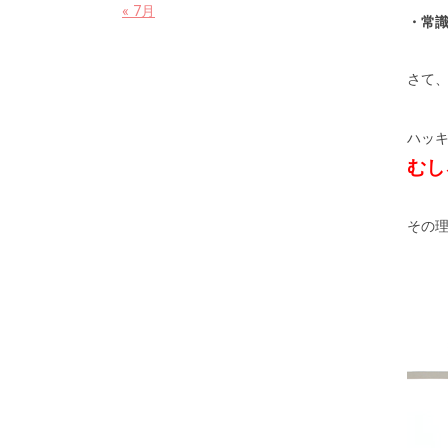
« 7月
・常
さて
ハッ
むし
その