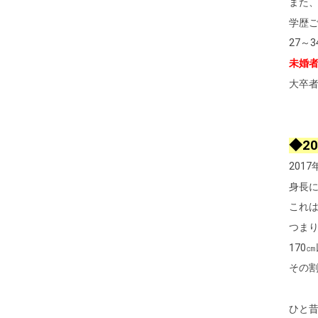
また
学歴ご
27～
未婚者
大卒
◆2
201
身長に
これ
つまり
170
その
ひと