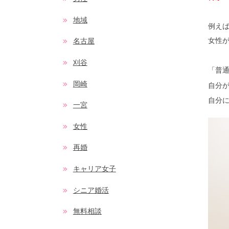
地域
例え
女性
名古屋
刈谷
「普
岡崎
自分
自分
一宮
女性
再婚
キャリア女子
シニア婚活
無料相談