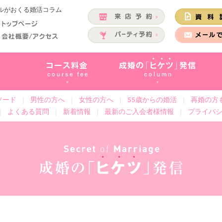
ールがおくる婚活コラム
ソード
｜
男性の方へ
｜
女性の方へ
｜
55歳からの婚活
｜
再婚の方
｜
よくある質問
｜
新着情報
｜
最新のご入会者様情報
｜
プライバ