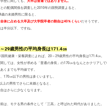
、学歴に関しても、
大卒は普通ではありません。
との配偶関係を調査した2010年の国勢調査よると、
34歳の未婚男性に限ると、
全体に占める大卒及び大学院卒者の割合は40％くらい
だそうです。
者は半分以下、ですね。
0～29歳男性の平均身長は171.4㎝
7年国民健康・栄養調査によれば、20～29歳男性の平均身長は171.4㎝。
関しては、女性が求める「普通の身長」の170㎝をなんとかクリアして
はあくまでも平均値です。
、170㎝以下の男性は多くいますし、
㎝以上の男性でさらに未婚となると、
割合はさらに少なくなります。
昔前は、モテる男の条件として「三高」と呼ばれた時代がありました。