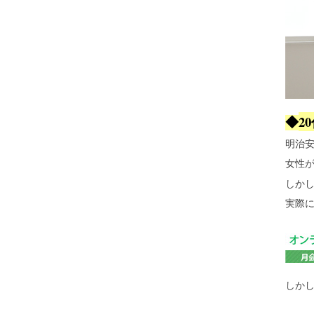
2
◆
明治安
女性が
しか
実際に
しかし