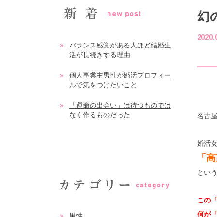
幻
2020.
バランス感覚がある人ほど結婚生
活が長続きする理由
個人事業主男性が婚活プロフィー
ルで気をつけたいこと
「運命の出会い」は待つものでは
なく作るものだった
名古
婚活
「高
とい
この
何が
男性