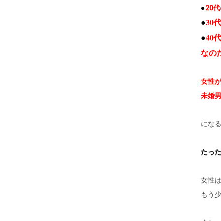
●
20
●
30
●
40
なの
女性
未婚男
にな
たった
女性は
もう