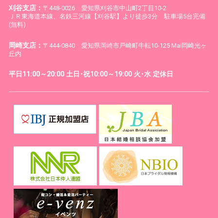
刈谷支店：
〒448-0026 愛知県刈谷市中山町2丁目10-2
ＪＲ東海道本線、名鉄三河線【刈谷駅】より徒歩3分 駐車場5台完備
(無料)
岡崎支店：
〒444-0840 愛知県岡崎市戸崎町牛転10-125 Mai岡崎光ヶ
丘内
平日11:00～20:00 土日･祝10:00～19:00 火･水 定休日