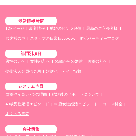
最新情報発信
TOPページ
|
新着情報
|
成婚のヒケツ発信
|
最新のご入会者様
|
お客様の声
|
スタッフの日常facebook
|
婚活パーティーブログ
部門別項目
男性の方へ
|
女性の方へ
|
55歳からの婚活
|
再婚の方へ
|
提携法人会員様専用
|
婚活パーティー情報
システム内容
成婚率が高い7つの理由
|
結婚後のサポートについて
|
40歳男性婚活エピソード
|
35歳女性婚活エピソード
|
コース料金
|
よくある質問
会社情報