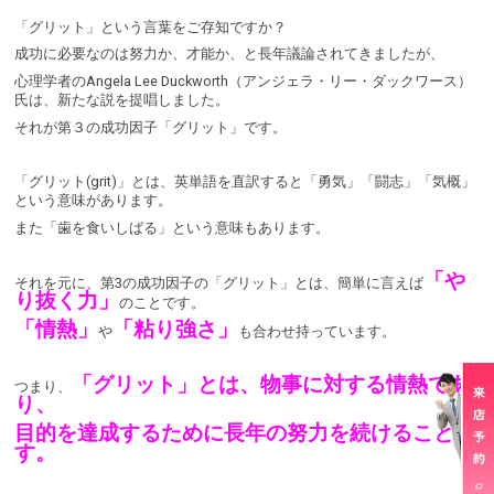
「グリット」という言葉をご存知ですか？
成功に必要なのは努力か、才能か、と長年議論されてきましたが、
心理学者のAngela Lee Duckworth（アンジェラ・リー・ダックワース）
氏は、新たな説を提唱しました。
それが第３の成功因子「グリット」です。
「グリット(grit)」とは、英単語を直訳すると「勇気」「闘志」「気概」
という意味があります。
また「歯を食いしばる」という意味もあります。
「や
それを元に、第3の成功因子の「グリット」とは、簡単に言えば
り抜く力」
のことです。
「情熱」
「粘り強さ」
や
も合わせ持っています。
「グリット」とは、物事に対する情熱であ
つまり、
り、
目的を達成するために長年の努力を続けることで
す。