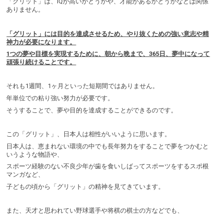
「グリット」は、IQが高いかどうかや、才能があるかどうかなどは関係
ありません。
「グリット」には目的を達成させるため、やり抜くための強い意志や精
神力が必要になります。
1つの夢や目標を実現するために、朝から晩まで、365日、夢中になって
頑張り続けることです。
それも1週間、1ヶ月といった短期間ではありません。
年単位での粘り強い努力が必要です。
そうすることで、夢や目的を達成することができるのです。
この「グリット」、日本人は相性がいいように思います。
日本人は、恵まれない環境の中でも長年努力をすることで夢をつかむと
いうような物語や、
スポーツ経験のない不良少年が歯を食いしばってスポーツをするスポ根
マンガなど、
子どもの頃から「グリット」の精神を見てきています。
また、天才と思われてい野球選手や将棋の棋士の方などでも、