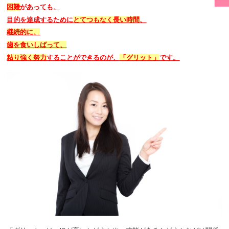
困難
があっても、
目的を達成するために
とてつもなく長い時間
、
継続的に、
歯を食いしばって、
粘り強く努力
することができるのが、
「グリット」
です。