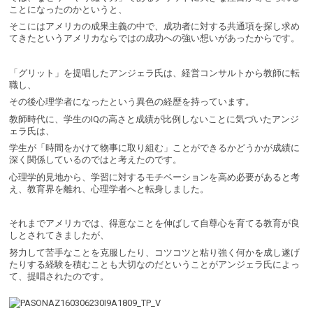
ことになったのかというと、
そこにはアメリカの成果主義の中で、成功者に対する共通項を探し求め
てきたというアメリカならではの成功への強い想いがあったからです。
「グリット」を提唱したアンジェラ氏は、経営コンサルトから教師に転
職し、
その後心理学者になったという異色の経歴を持っています。
教師時代に、学生のIQの高さと成績が比例しないことに気づいたアンジ
ェラ氏は、
学生が「時間をかけて物事に取り組む」ことができるかどうかが成績に
深く関係しているのではと考えたのです。
心理学的見地から、学習に対するモチベーションを高め必要があると考
え、教育界を離れ、心理学者へと転身しました。
それまでアメリカでは、得意なことを伸ばして自尊心を育てる教育が良
しとされてきましたが、
努力して苦手なことを克服したり、コツコツと粘り強く何かを成し遂げ
たりする経験を積むことも大切なのだということがアンジェラ氏によっ
て、提唱されたのです。