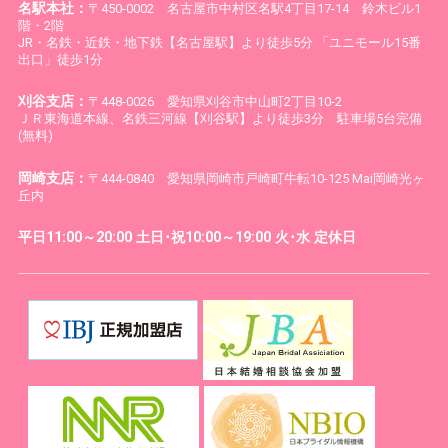
名駅本社：
〒450-0002 名古屋市中村区名駅4丁目17-14 鈴木ビル1
階・2階
JR・名鉄・近鉄・地下鉄【名古屋駅】より徒歩5分 「ユニモール15番
出口」徒歩1分
刈谷支店：
〒448-0026 愛知県刈谷市中山町2丁目10-2
ＪＲ東海道本線、名鉄三河線【刈谷駅】より徒歩3分 駐車場5台完備
(無料)
岡崎支店：
〒444-0840 愛知県岡崎市戸崎町牛転10-125 Mai岡崎光ヶ
丘内
平日11:00～20:00 土日･祝10:00～19:00 火･水 定休日