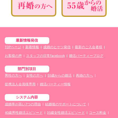
最新情報発信
TOPページ
|
新着情報
|
成婚のヒケツ発信
|
最新のご入会者様
|
お客様の声
|
スタッフの日常facebook
|
婚活パーティーブログ
部門別項目
男性の方へ
|
女性の方へ
|
55歳からの婚活
|
再婚の方へ
|
提携法人会員様専用
|
婚活パーティー情報
システム内容
成婚率が高い7つの理由
|
結婚後のサポートについて
|
40歳男性婚活エピソード
|
35歳女性婚活エピソード
|
コース料金
|