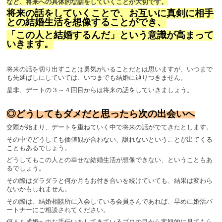
など、将来への具体的な話をしていくことが大切です。
将来の話をしていくことで、お互いに真剣に相手
との結婚生活を想像することができ、
「この人と結婚するんだ」という意識が高まって
いきます。
将来の話を切り出すことは勇気がいることだとは思いますが、いつまで
も先延ばしにしていては、いつまでも結婚に辿りつきません。
是非、デートの３～４回目からは将来の話をしていきましょう。
◎どうしてもダメだと思ったら次の出会いへ
交際が始まり、デートを重ねていく中で将来の話がでてきたとします。
その中でどうしても価値観が合わない、譲れないということが出てくる
こともあるでしょう。
どうしてもこの人との幸せな結婚生活が想像できない、ということもあ
るでしょう。
その際はダラダラと何か月もお付き合いを続けていても、結果は変わら
ないかもしれません。
その際は、結婚相談所に入会している会員さんであれば、早めに婚活パ
ートナーにご相談されてください。
何人も成婚へのお手伝いをしてきているプロの目から客観的に見てもら