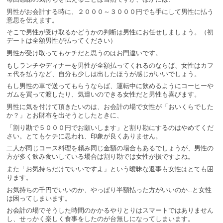
男性がお会計する時に、２０００～３０００円でも手にして男性に払う
意思を伝えます。
そこで男性が受け取るかどうかの判断は男性にお任せしましょう。（初
デートは全額男性が払ってください）
男性が受け取ってもケチだと思うのはお門違いです。
もしランチやディナーを男性が全額払ってくれるのならば、女性はカフ
ェ代を払うなど、自分も少しは出したほうが感じがいいでしょう。
もし男性の車で送ってもらうならば、運転中に飲めるようにコーヒーや
ガムを買って渡したり、気遣いのできる女性だと男性も喜びます。
男性に気を付けて頂きたいのは、お会計の場で女性が「おいくらでした
か？」とお財布を出そうとしたときに、
「割り勘で５０００円でお願いします」と割り勘にするのはやめてくだ
さい。とてもケチに思われ、印象が良くありません。
二人が同じコース料理を頼み同じ金額の場合もあるでしょうが、男性の
方が多く飲み食いしている場合は割り勘では女性が損ですよね。
また「お気持ちだけでいいですよ」という曖昧な返事も女性はとても困
ります。
お気持ちの千円でいいのか、やっぱり半額払った方がいいのか…と女性
は困ってしまいます。
お会計の場でそうした時間のかかるやりとりはスマートではありません
し、せっかく楽しく食事をしたのが台無しになってしまいます。