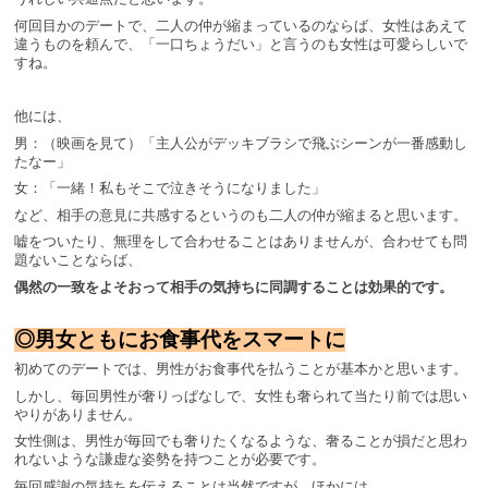
何回目かのデートで、二人の仲が縮まっているのならば、女性はあえて
違うものを頼んで、「一口ちょうだい」と言うのも女性は可愛らしいで
すね。
他には、
男：（映画を見て）「主人公がデッキブラシで飛ぶシーンが一番感動し
たなー」
女：「一緒！私もそこで泣きそうになりました」
など、相手の意見に共感するというのも二人の仲が縮まると思います。
嘘をついたり、無理をして合わせることはありませんが、合わせても問
題ないことならば、
偶然の一致をよそおって相手の気持ちに同調することは効果的です。
◎男女ともにお食事代をスマートに
初めてのデートでは、男性がお食事代を払うことが基本かと思います。
しかし、毎回男性が奢りっぱなしで、女性も奢られて当たり前では思い
やりがありません。
女性側は、男性が毎回でも奢りたくなるような、奢ることが損だと思わ
れないような謙虚な姿勢を持つことが必要です。
毎回感謝の気持ちを伝えることは当然ですが、ほかには、