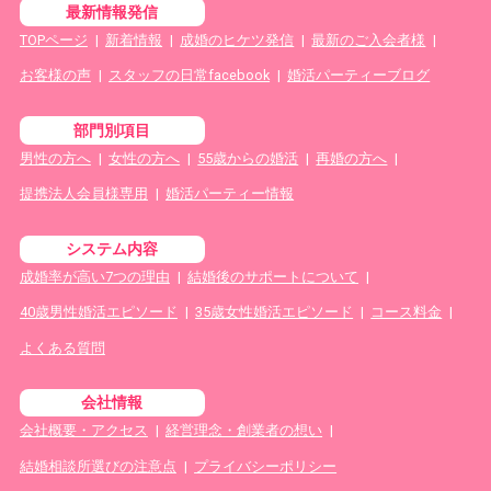
最新情報発信
TOPページ
|
新着情報
|
成婚のヒケツ発信
|
最新のご入会者様
|
お客様の声
|
スタッフの日常facebook
|
婚活パーティーブログ
部門別項目
男性の方へ
|
女性の方へ
|
55歳からの婚活
|
再婚の方へ
|
提携法人会員様専用
|
婚活パーティー情報
システム内容
成婚率が高い7つの理由
|
結婚後のサポートについて
|
40歳男性婚活エピソード
|
35歳女性婚活エピソード
|
コース料金
|
よくある質問
会社情報
会社概要・アクセス
|
経営理念・創業者の想い
|
結婚相談所選びの注意点
|
プライバシーポリシー