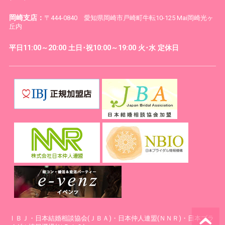
岡崎支店：
〒444-0840 愛知県岡崎市戸崎町牛転10-125 Mai岡崎光ヶ
丘内
平日11:00～20:00 土日･祝10:00～19:00 火･水 定休日
ⅠＢＪ・日本結婚相談協会(ＪＢＡ)・日本仲人連盟(ＮＮＲ)・日本ブラ