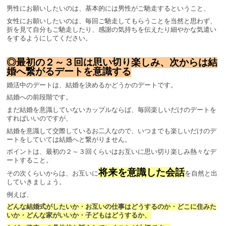
男性にお願いしたいのは、基本的には男性がご馳走するということ、
女性にお願いしたいのは、毎回ご馳走してもらうことを当然と思わず、
折を見て自分もご馳走したり、感謝の気持ちを伝えたり細やかな気遣い
をするようにしてください。
◎最初の２～３回は思い切り楽しみ、次からは結
婚へ繋がるデートを意識する
婚活中のデートは、結婚を決めるかどうかのデートです。
結婚への前段階です。
まだ結婚を意識していないカップルならば、毎回楽しいだけのデートを
すればいいのですが、
結婚を意識して交際しているお二人なので、いつまでも楽しいだけのデ
ートをしていては結婚へと繋がりません。
ポイントは、最初の２～３回くらいはお互いに思い切り楽しみ熱々なデ
ートすること。
将来を意識した会話
その次くらいからは、お互いに
を自然と出
していきましょう。
例えば、
どんな結婚式がしたいか・お互いの仕事はどうするのか・どこに住みた
いか・どんな家がいいか・子どもはどうするか、