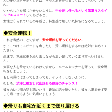
人の多い場所を歩くときは、そっと肩を寄せるようにしてもいいです
ね。
いやらしさを感じさせないように、
手を差し伸べるという気遣うスタイ
ルでエスコート
してあげると、
女性は守られているのを感じ、特別感で嬉しい気持ちになるでしょう。
◆安全運転！
これは当然のことですが、
安全運転を守ってください。
かっこつけてスピードを出したり、荒い運転をするのは絶対にやめてく
ださい。
高速で、車線変更を繰り返しながら追い越していく走り方もいけませ
ん。
大事な人を乗せているわけですから、ルールやマナーを守って、安全運
転をしましょう。
もし渋滞にはまってしまっても、イライラしないように。
むしろ、
渋滞は彼女と沢山話せる絶好のチャンス！
彼女の幼少期の話を聴いたり、趣味の話を聴いたり、彼女も退屈せず楽
しく過ごせるように気遣いましょう。
◆帰りも自宅か近くまで送り届ける