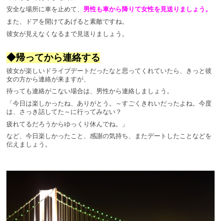
安全な場所に車を止めて、
男性も車から降りて女性を見送りましょう。
また、ドアを開けてあげると素敵ですね。
彼女が見えなくなるまで見送りましょう。
◆帰ってから連絡する
彼女が楽しいドライブデートだったなと思ってくれていたら、きっと彼
女の方から連絡が来ますが、
待っても連絡がこない場合は、男性から連絡しましょう。
「今日は楽しかったね、ありがとう。～すごくきれいだったよね。今度
は、さっき話してた～に行ってみない？
疲れてるだろうからゆっくり休んでね。」
など、今日楽しかったこと、感謝の気持ち、またデートしたことなどを
伝えましょう。