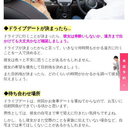
◆ドライブデートが決まったら…
ドライブに行くことが決まったら、
彼女は車酔いしないか、遠方まで出
かけても大丈夫かなど確認しましょう。
ドライブが決まったからと言って、いきなり何時間もかかる遠方に行く
ことを一人で決めると、
彼女は色々と不安に思うことがあるかもしれません。
彼女の希望を優先して目的地を決めましょう。
また目的地が決まったら、どのくらいの時間がかかるかを調べて彼女に
伝えましょう。
◆待ち合わせ場所
ドライブデートは、何回かお食事デートを重ねてからなので、お互いに
信頼関係ができている頃かと思います。
男性としては、彼女の自宅まで車で迎えに行きたい気持ちですよね。
しかし、もし彼女がまだ交際のことを家族に伝えていない場合など、自
宅までは来てほしくないことがあるかもしれません。