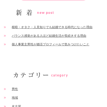
根暗・オタク・人見知りでも結婚できる時代になった理由
バランス感覚がある人ほど結婚生活が長続きする理由
個人事業主男性が婚活プロフィールで気をつけたいこと
男性
地域
名古屋