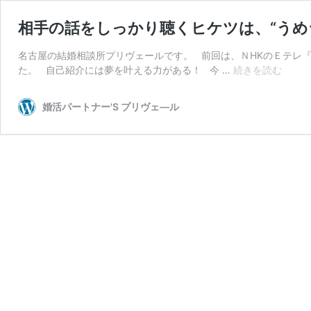
相手の話をしっかり聴くヒケツは、“うめ
名古屋の結婚相談所プリヴェールです。 前回は、ＮHKのＥテレ『
相
た。 自己紹介には夢を叶える力がある！ 今 …
続きを読む
手
の
婚活パートナー'S プリヴェ―ル
話
を
し
っ
か
り
聴
く
ヒ
ケ
ツ
は、“
め
ラ