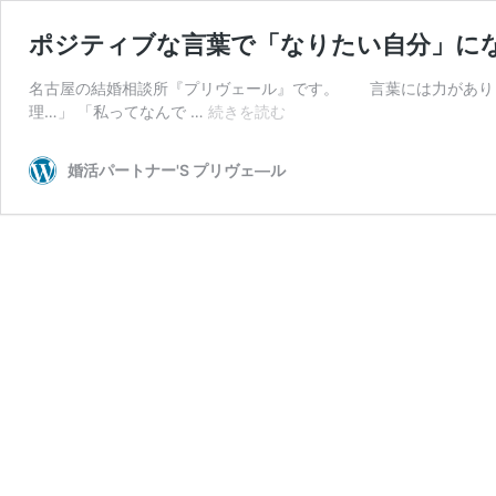
ポジティブな言葉で「なりたい自分」に
名古屋の結婚相談所『プリヴェール』です。 言葉には力がありま
ポ
理…」 「私ってなんで …
続きを読む
ジ
テ
婚活パートナー'S プリヴェ―ル
ィ
ブ
な
言
葉
で
「な
り
た
い
自
分」
に
な