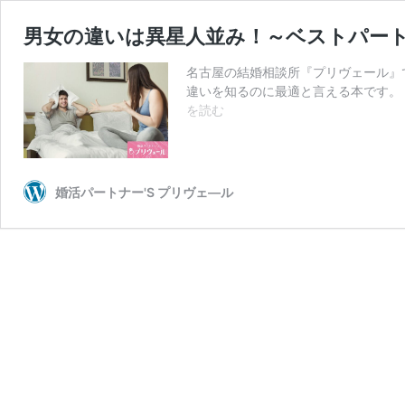
男女の違いは異星人並み！～ベストパー
名古屋の結婚相談所『プリヴェール』
違いを知るのに最適と言える本です。
男
を読む
女
の
違
い
婚活パートナー'S プリヴェ―ル
は
異
星
人
並
み！
～
ベ
ス
ト
パ